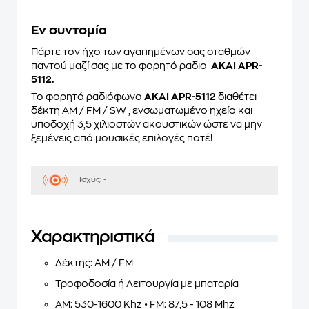
Eν συντομία
Πάρτε τον ήχο των αγαπημένων σας σταθμών
παντού μαζί σας με το φορητό ραδιο
AKAI APR-
5112.
Το φορητό ραδιόφωνο
AKAI APR-5112
διαθέτει
δέκτη AM / FM / SW , ενσωματωμένο ηχείο και
υποδοχή 3,5 χιλιοστών ακουστικών ώστε να μην
ξεμένεις από μουσικές επιλογές ποτέ!
Ισχύς: -
Χαρακτηριστικά
Δέκτης: AM / FM
Τροφοδοσία ή Λειτουργία με μπαταρία
ΑΜ: 530-1600 Khz • FM: 87,5 - 108 Mhz