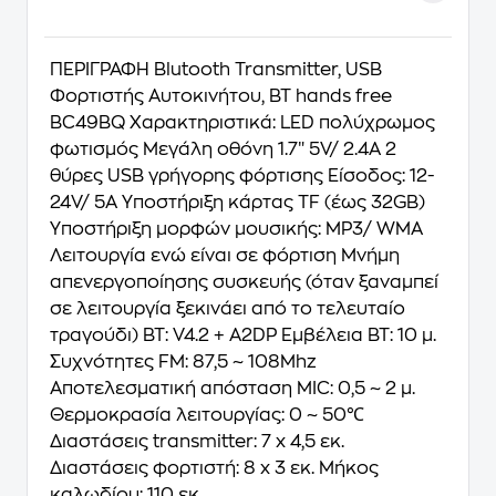
ΠΕΡΙΓΡΑΦΗ Blutooth Transmitter, USB
Φορτιστής Αυτοκινήτου, BT hands free
BC49BQ Χαρακτηριστικά: LED πολύχρωμος
φωτισμός Μεγάλη οθόνη 1.7″ 5V/ 2.4Α 2
θύρες USB γρήγορης φόρτισης Είσοδος: 12-
24V/ 5Α Υποστήριξη κάρτας TF (έως 32GB)
Υποστήριξη μορφών μουσικής: MP3/ WMA
Λειτουργία ενώ είναι σε φόρτιση Μνήμη
απενεργοποίησης συσκευής (όταν ξαναμπεί
σε λειτουργία ξεκινάει από το τελευταίο
τραγούδι) ΒΤ: V4.2 + A2DP Εμβέλεια BT: 10 μ.
Συχνότητες FM: 87,5 ~ 108Mhz
Αποτελεσματική απόσταση MIC: 0,5 ~ 2 μ.
Θερμοκρασία λειτουργίας: 0 ~ 50℃
Διαστάσεις transmitter: 7 x 4,5 εκ.
Διαστάσεις φορτιστή: 8 x 3 εκ. Μήκος
καλωδίου: 110 εκ.