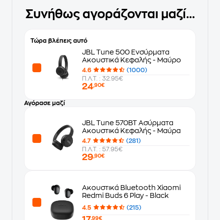
Συνήθως αγοράζονται μαζί...
Τώρα βλέπεις αυτό
JBL Tune 500 Ενσύρματα
Ακουστικά Κεφαλής - Μαύρο
4.6
(1000)
Π.Λ.Τ. : 32.95€
24
,90€
Αγόρασε μαζί
JBL Tune 570BT Ασύρματα
Ακουστικά Κεφαλής - Μαύρα
4.7
(281)
Π.Λ.Τ. : 57.95€
29
,90€
Ακουστικά Bluetooth Xiaomi
Redmi Buds 6 Play - Black
4.5
(215)
17
,99€