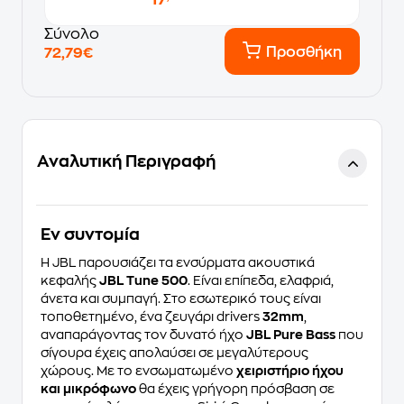
Σύνολο
Προσθήκη
72,79€
Αναλυτική Περιγραφή
Eν συντομία
H JBL παρουσιάζει τα ενσύρματα ακουστικά
κεφαλής
JBL Tune 500
. Είναι επίπεδα, ελαφριά,
άνετα και συμπαγή. Στο εσωτερικό τους είναι
τοποθετημένο, ένα ζευγάρι drivers
32mm
,
αναπαράγοντας τον δυνατό ήχο
JBL Pure Bass
που
σίγουρα έχεις απολαύσει σε μεγαλύτερους
χώρους. Με το ενσωματωμένο
χειριστήριο ήχου
και μικρόφωνο
θα έχεις γρήγορη πρόσβαση σε