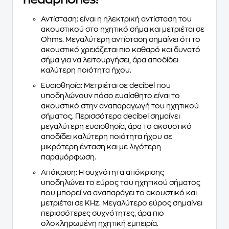
Αντίσταση:
είναι η ηλεκτρική αντίσταση του
ακουστικού στο ηχητικό σήμα και μετριέται σε
Ohms. Μεγαλύτερη αντίσταση σημαίνει ότι το
ακουστικό χρειάζεται πιο καθαρό και δυνατό
σήμα για να λειτουργήσει, άρα αποδίδει
καλύτερη ποιότητα ήχου.
Ευαισθησία:
Μετριέται σε decibel που
υποδηλώνουν πόσο ευαίσθητο είναι το
ακουστικό στην αναπαραγωγή του ηχητικού
σήματος. Περισσότερα decibel σημαίνει
μεγαλύτερη ευαισθησία, άρα το ακουστικό
αποδίδει καλύτερη ποιότητα ήχου σε
μικρότερη ένταση και με λιγότερη
παραμόρφωση.
Απόκριση:
Η συχνότητα απόκρισης
υποδηλώνει το εύρος του ηχητικού σήματος
που μπορεί να αναπαράγει το ακουστικό και
μετριέται σε KHz. Μεγαλύτερο εύρος σημαίνει
περισσότερες συχνότητες, άρα πιο
ολοκληρωμένη ηχητική εμπειρία.