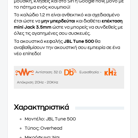
μουσική, κλήσεις και στο Siri ή Google now, μόνο με
το πάτημα ενός κουμπιού!
Το καλώδιο 1.2 m είναι ανθεκτικό και σχεδιασμένο
έτσι ώστε να
μην μπερδεύται
και διαθέτει
επέκταση
mini Jack 3.5mm
ώστε να μπορείς να συνδεθείς με
όλες τις αγαπημένες σου συσκευές.
Τα ακουστικά κεφαλής
JBL Tune 500
θα
αναβαθμίσουν την ακουστική σου εμπειρία σε ένα
νέο επίπεδο!
Αντίσταση:
32 Ω
Ευαισθησία:
-
Απόκριση:
20Hz - 20KHz
Χαρακτηριστικά
Μοντέλο: JBL Tune 500
Τύπος: Overhead
Μικρόφωνο: Ναι