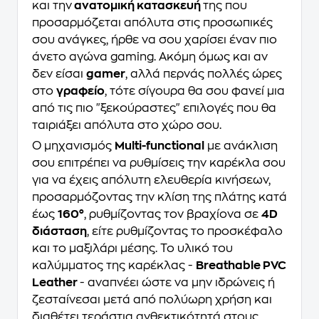
και την
ανατομική κατασκευή
της που
προσαρμόζεται απόλυτα στις προσωπικές
σου ανάγκες, ήρθε να σου χαρίσει έναν πιο
άνετο αγώνα gaming. Ακόμη όμως και αν
δεν είσαι
gamer
, αλλά περνάς πολλές ώρες
στο
γραφείο
, τότε σίγουρα θα σου φανεί μια
από τις πιο "ξεκούραστες" επιλογές που θα
ταιριάξει απόλυτα στο χώρο σου.
Ο μηχανισμός
Multi-functional
με ανάκλιση
σου επιτρέπει να ρυθμίσεις την καρέκλα σου
για να έχεις απόλυτη ελευθερία κινήσεων,
προσαρμόζοντας την κλίση της πλάτης κατά
έως
160°
, ρυθμίζοντας τον βραχίονα σε
4D
διάσταση
, είτε ρυθμίζοντας το προσκέφαλο
και το μαξιλάρι μέσης. Το υλικό του
καλύμματος της καρέκλας -
Breathable PVC
Leather
- αναπνέει ώστε να μην ιδρώνεις ή
ζεσταίνεσαι μετά από πολύωρη χρήση και
διαθέτει τεράστια ανθεκτικότητά στους