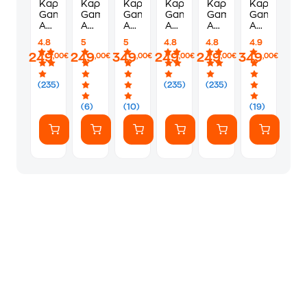
Καρέκλα
Καρέκλα
Καρέκλα
Καρέκλα
Καρέκλα
Καρέκλα
Gaming
Gaming
Gaming
Gaming
Gaming
Gaming
Anda
Anda
Anda
Anda
Anda
Anda
Seat
Seat
Seat
Seat
Seat
Seat
4.8
5
5
4.8
4.8
4.9
Phantom
Phantom
T-
Phantom
Phantom
T-
249
249
349
249
249
349
,00€
,00€
,00€
,00€
,00€
,00€
3
3
Pro
3
3
Pro
Υφασμάτινη
από
II
Υφασμάτινη
από
II
-
Τεχνητό
Υφασμάτινη
-
Τεχνητό
Υφασμάτινη
(235)
(235)
(235)
Ash
Δέρμα
-
Carbon
Δέρμα
-
Gray
-
Γαλάζιο/
Black
-
Γκρι/
(6)
(10)
(19)
Cloudy
Μαύρη
Elegant
Μαύρη
White
Black