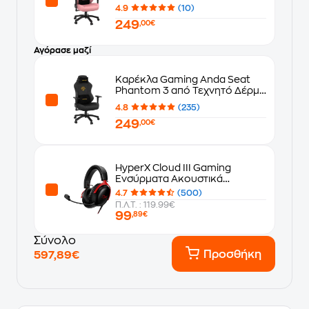
- Creamy Pink
4.9
(10)
249
,00€
Αγόρασε μαζί
Καρέκλα Gaming Anda Seat
Phantom 3 από Τεχνητό Δέρμα
- Elegant Black
4.8
(235)
249
,00€
HyperX Cloud III Gaming
Ενσύρματα Ακουστικά
3.5mm/USB/USB Type-C -
4.7
(500)
Μαύρα/Κόκκινα
Π.Λ.Τ. : 119.99€
99
,89€
Σύνολο
Προσθήκη
597,89€