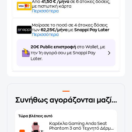
Από
41,50 € /μήνα
σε 6 άτοκες δόσεις,
με πιστωτική κάρτα
Περισσότερα
Μοίρασε το ποσό σε 4 άτοκες δόσεις
των
62,25€/μήνα
με
Snappi Pay Later
Περισσότερα
20€ Public επιστροφή
στο Wallet, με
την 1η αγορά σου με Snappi Pay
Later.
Συνήθως αγοράζονται μαζί...
Τώρα βλέπεις αυτό
Καρέκλα Gaming Anda Seat
Phantom 3 από Τεχνητό Δέρμα