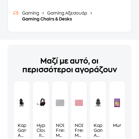
Gaming
Gaming Αξεσουάρ
Gaming Chairs & Desks
Μαζί με αυτό, οι
περισσότεροι αγοράζουν
Καρέκλα
HyperX
NOD
NOD
Καρέκλα
Murdoku
Gaming
Cloud
Fresh
Fresh
Gaming
Anda
III
Mouse
Mouse
Anda