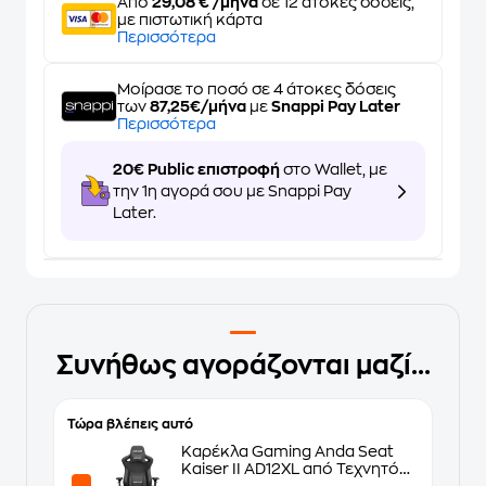
Από
29,08 € /μήνα
σε 12 άτοκες δόσεις,
με πιστωτική κάρτα
Περισσότερα
Μοίρασε το ποσό σε 4 άτοκες δόσεις
των
87,25€/μήνα
με
Snappi Pay Later
Περισσότερα
20€ Public επιστροφή
στο Wallet, με
την 1η αγορά σου με Snappi Pay
Later.
Συνήθως αγοράζονται μαζί...
Τώρα βλέπεις αυτό
Καρέκλα Gaming Anda Seat
Kaiser II AD12XL από Τεχνητό
Δέρμα - Μαύρη