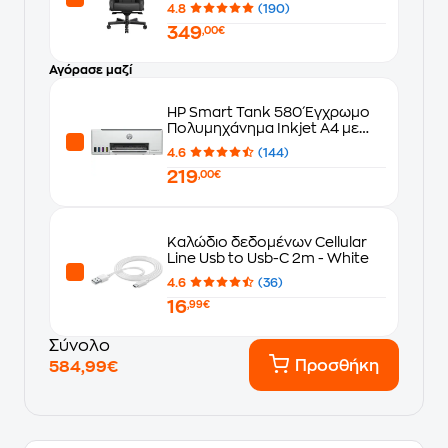
4.8
(190)
349
,00€
Αγόρασε μαζί
HP Smart Tank 580 Έγχρωμο
Πολυμηχάνημα Inkjet A4 με
WiFi και Mobile Print (1F3Y2A)
4.6
(144)
219
,00€
Καλώδιο δεδομένων Cellular
Line Usb to Usb-C 2m - White
4.6
(36)
16
,99€
Σύνολο
Προσθήκη
584,99€