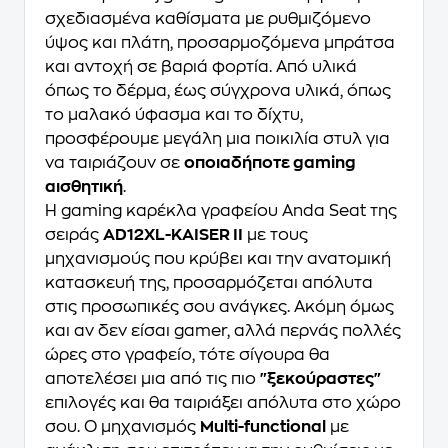
σχεδιασμένα καθίσματα με ρυθμιζόμενο
ύψος και πλάτη, προσαρμοζόμενα μπράτσα
και αντοχή σε βαριά φορτία. Από υλικά
όπως το δέρμα, έως σύγχρονα υλικά, όπως
το μαλακό ύφασμα και το δίχτυ,
προσφέρουμε μεγάλη μια ποικιλία στυλ για
να ταιριάζουν σε
οποιαδήποτε gaming
αισθητική
.
Η gaming καρέκλα γραφείου Anda Seat της
σειράς
AD12XL-KAISER II
με τους
μηχανισμούς που κρύβει και την ανατομική
κατασκευή της, προσαρμόζεται απόλυτα
στις προσωπικές σου ανάγκες. Ακόμη όμως
και αν δεν είσαι gamer, αλλά περνάς πολλές
ώρες στο γραφείο, τότε σίγουρα θα
αποτελέσει μια από τις πιο
"ξεκούραστες"
επιλογές και θα ταιριάξει απόλυτα στο χώρο
σου. Ο μηχανισμός
Multi-functional
με