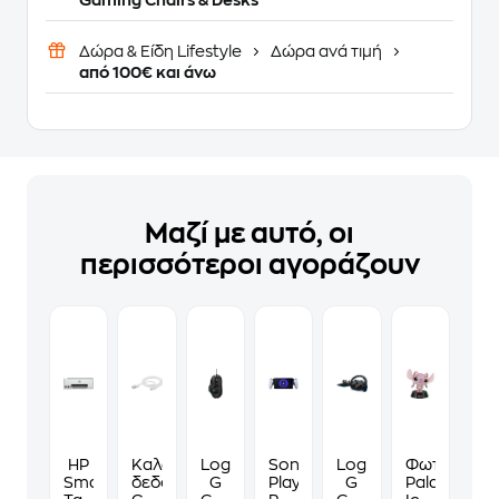
Δώρα & Είδη Lifestyle
Δώρα ανά τιμή
από 100€ και άνω
Μαζί με αυτό, οι
περισσότεροι αγοράζουν
HP
Καλώδιο
Logitech
Sony
Logitech
Φωτιστικό
Smart
δεδομένων
G
PlayStation
G
Paladone