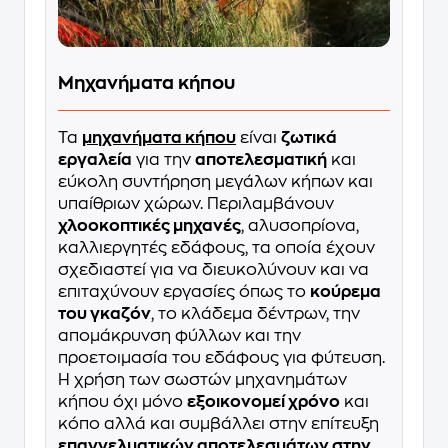
Μηχανήματα κήπου
Τα
μηχανήματα κήπου
είναι
ζωτικά
εργαλεία
για την
αποτελεσματική
και
εύκολη συντήρηση μεγάλων κήπων και
υπαίθριων χώρων. Περιλαμβάνουν
χλοοκοπτικές μηχανές
, αλυσοπρίονα,
καλλιεργητές εδάφους, τα οποία έχουν
σχεδιαστεί για να διευκολύνουν και να
επιταχύνουν εργασίες όπως το
κούρεμα
του γκαζόν
, το κλάδεμα δέντρων, την
απομάκρυνση φύλλων και την
προετοιμασία του εδάφους για φύτευση.
Η χρήση των σωστών μηχανημάτων
κήπου όχι μόνο
εξοικονομεί χρόνο
και
κόπο αλλά και συμβάλλει στην επίτευξη
επαγγελματικών αποτελεσμάτων στην