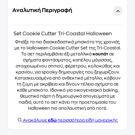
Αναλυτική Περιγραφή
Set Cookie Cutter Tri-Coastal Halloween
Φτιάξε τα πιο διασκεδαστικά μπισκότα της χρονιάς
με το Halloween Cookie Cutter Set της Tri-Coastal.
Το σετ περιλαμβάνει έξι μεταλλικά
κουπάτ
σε
σχήματα φαντάσματος, καπέλου μάγισσας,
στοιχειωμένου σπιτιού, φέρετρου, κολοκύθας και
κρανίου, για spooky δημιουργίες που ξεχωρίζουν.
Κατασκευασμένα από ανθεκτικό μέταλλο, κόβουν
τη ζύμη με ακρίβεια και δίνουν τέλεια σχήματα σε
κάθε μπισκότο. Ιδανικό για οικογενειακό baking,
θεματικά πάρτι ή δημιουργικά απογεύματα με
παιδιά, αυτό το σετ κάνει την προετοιμασία του
Halloween πιο απολαυστική από ποτέ.
Ανακάλυψε
εδώ
περισσότερα είδη μαγειρικής