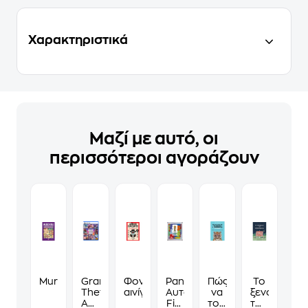
Χαρακτηριστικά
Μαζί με αυτό, οι
περισσότεροι αγοράζουν
Murdoku
Grand
Φονικά
Panini
Πώς
Το
Theft
αινίγματα
Αυτοκόλλητα
να
ξενοδοχείο
Auto
Fifa
τους
των