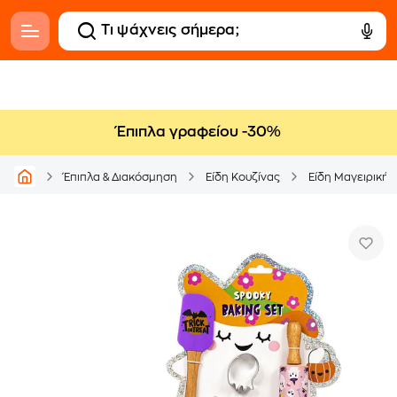
Έπιπλα γραφείου -30%
Έπιπλα & Διακόσμηση
Είδη Κουζίνας
Είδη Μαγειρικής