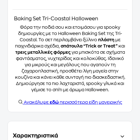
Baking Set Tri-Coastal Halloween
Φόρα την ποδιά σου και ετοιμάσου για spooky
δημιουργίες με το Halloween Baking Set της Tri-
Coastal. Το σετ περιλαμβάνει ξύλινο
πλάστη
με
παιχνιδιάρικα σχέδια,
σπάτουλα “Trick or Treat”
και
τρεις μεταλλικές φόρμες
για μπισκότα σε σχήματα
φαντάσματος, νυχτερίδας και κολοκύθας. Ιδανικό
για μικρούς και μεγάλους που αγαπούν τη
ζαχαροπλαστική, προσθέτει λίγη μαγεία στην
κουζίνα και κάνει κάθε συνταγή πιο διασκεδαστική.
Δημιούργησε τα πιο λαχταριστά, spooky γλυκά και
γέμισε το σπίτι με άρωμα Halloween.
Ανακάλυψε
εδώ
περισσότερα είδη μαγειρικής
Χαρακτηριστικά