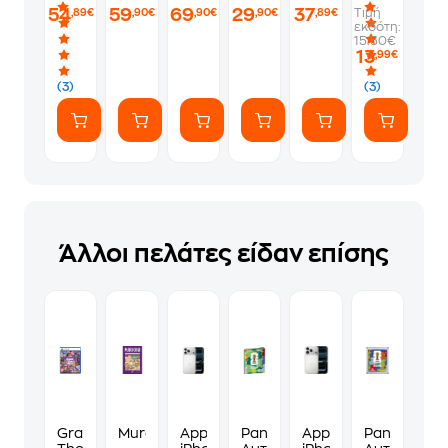
26
28
cm
16
28
54
59
69
29
37
Τιμή
,89€
,90€
,90€
,90€
,89€
cm
cm
4.5
cm
x
εκδότη:
Ασημί
Ασημί
L
28
15.50€
Inox
cm
13
,99€
Αντικολλητική
Γκριλιέρα
(3)
(3)
από
Αλουμίνιο
Άλλοι πελάτες είδαν επίσης
Grand
Murdoku
Apple
Panini
Apple
Panini