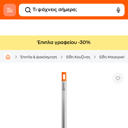
Έπιπλα γραφείου -30%
Έπιπλα & Διακόσμηση
Είδη Κουζίνας
Είδη Μαγειρικής