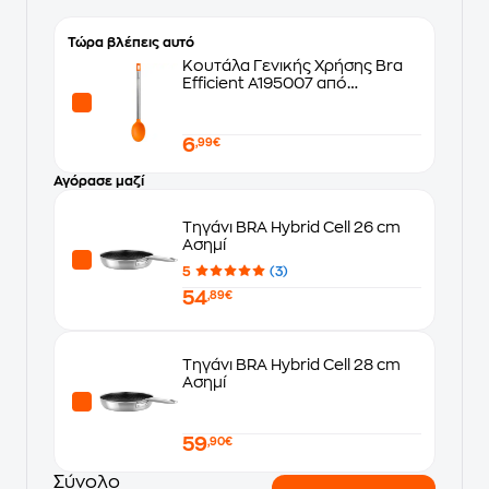
Τώρα βλέπεις αυτό
Κουτάλα Γενικής Χρήσης Bra
Efficient A195007 από
Ανοξείδωτο Ατσάλι, Σιλικόνη &
Νάιλον - Πορτοκαλί
6
,99€
Αγόρασε μαζί
Τηγάνι BRA Hybrid Cell 26 cm
Ασημί
5
(3)
54
,89€
Τηγάνι BRA Hybrid Cell 28 cm
Ασημί
59
,90€
Σύνολο