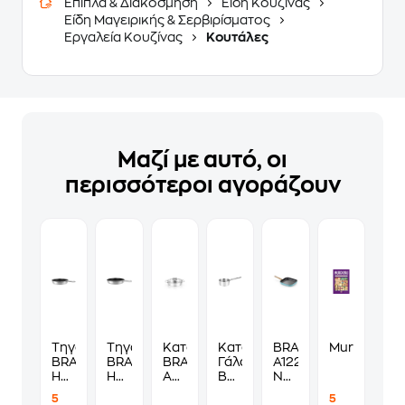
Έπιπλα & Διακόσμηση
Είδη Κουζίνας
Είδη Μαγειρικής & Σερβιρίσματος
Εργαλεία Κουζίνας
Κουτάλες
Μαζί με αυτό, οι
περισσότεροι αγοράζουν
Τηγάνι
Τηγάνι
Κατσαρόλα
Κατσαρόλα
BRA
Murdoku
BRA
BRA
BRA
Γάλακτος
A122229
Hybrid
Hybrid
A770557
BRA
NORDIC
Cell
Cell
30
A773853
GRILL
5
5