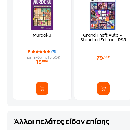
Murdoku
Grand Theft Auto VI
Standard Edition - PS5
5
(3)
79
Τιμή εκδότη: 15.50€
,89€
13
,99€
Άλλοι πελάτες είδαν επίσης