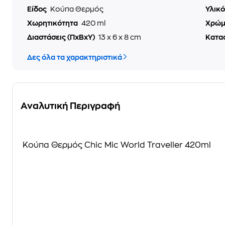
Είδος
Κούπα Θερμός
Υλικ
Χωρητικότητα
420 ml
Χρώ
Διαστάσεις (ΠxΒxΥ)
13 x 6 x 8 cm
Κατα
Δες όλα τα χαρακτηριστικά
Αναλυτική Περιγραφή
Κούπα Θερμός Chic Mic World Traveller 420ml