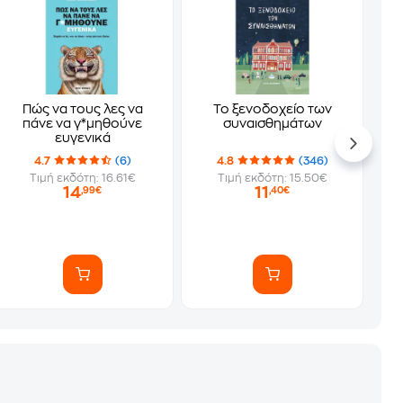
Πώς να τους λες να
Το ξενοδοχείο των
πάνε να γ*μηθούνε
συναισθημάτων
ευγενικά
4.7
(6)
4.8
(346)
Τιμή εκδότη: 16.61€
Τιμή εκδότη: 15.50€
14
11
,99€
,40€