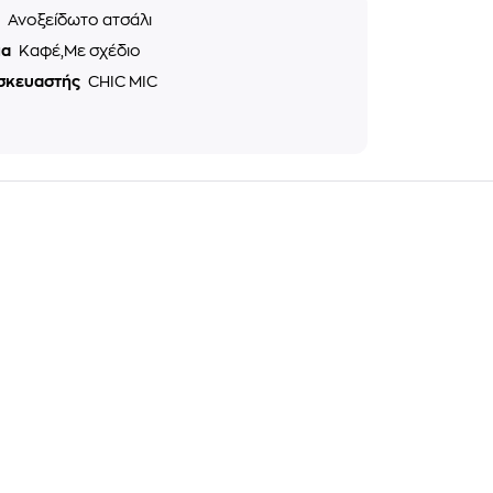
ό
Ανοξείδωτο ατσάλι
μα
Καφέ,Με σχέδιο
σκευαστής
CHIC MIC