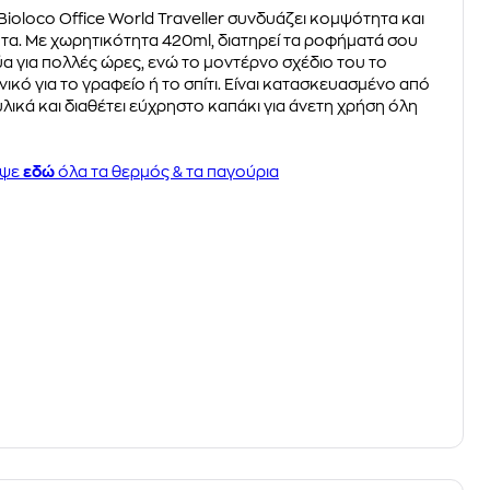
Bioloco Office World Traveller συνδυάζει κομψότητα και
τα. Με χωρητικότητα 420ml, διατηρεί τα ροφήματά σου
ύα για πολλές ώρες, ενώ το μοντέρνο σχέδιο του το
νικό για το γραφείο ή το σπίτι. Είναι κατασκευασμένο από
λικά και διαθέτει εύχρηστο καπάκι για άνετη χρήση όλη
υψε
εδώ
όλα τα θερμός & τα παγούρια