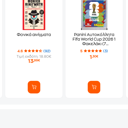
Φονικά αινίγματα
Panini Αυτοκόλλητα
Fifa World Cup 2026 1
Φακελάκι (7
Αυτοκόλλητα)
4.6
(92)
5
(3)
1
Τιμή εκδότη: 18.80€
,30€
13
,99€