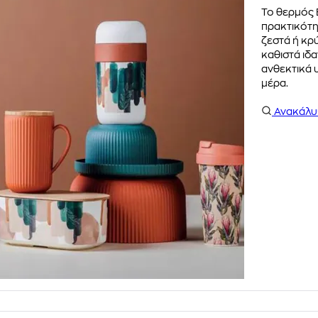
Το θερμός 
πρακτικότη
ζεστά ή κρ
καθιστά ιδα
ανθεκτικά υ
μέρα.
Ανακάλ