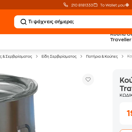
210 8181333
Το Wallet μου
Κούπα Θε
Travelle
Έπιπλα γραφείου -30%
Κο
ς & Σερβιρίσματος
Είδη Σερβιρίσματος
Ποτήρια & Κούπες
Κού
Tra
ΚΩΔΙ