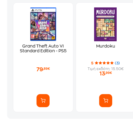
Grand Theft Auto VI
Murdoku
Standard Edition - PS5
5
(3)
79
Τιμή εκδότη: 15.50€
,89€
13
,99€