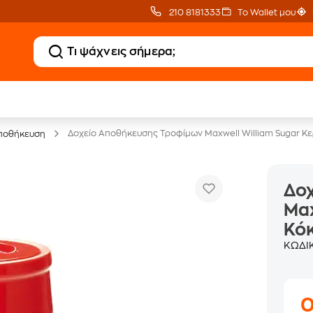
210 8181333
Το Wallet μου
Έπιπλα γραφείου -30%
Δοχείο Αποθήκευσης Τροφίμων Maxwell William Sugar Κερα
ποθήκευση
Δο
Max
Κό
ΚΩΔΙ