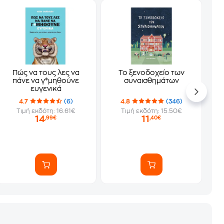
Πώς να τους λες να
Το ξενοδοχείο των
πάνε να γ*μηθούνε
συναισθημάτων
ευγενικά
4.7
(6)
4.8
(346)
Τιμή εκδότη: 16.61€
Τιμή εκδότη: 15.50€
14
11
,99€
,40€