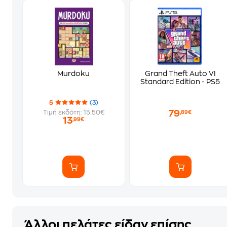
Murdoku
Grand Theft Auto VI
Standard Edition - PS5
5
(3)
79
Τιμή εκδότη: 15.50€
,89€
13
,99€
Άλλοι πελάτες είδαν επίσης