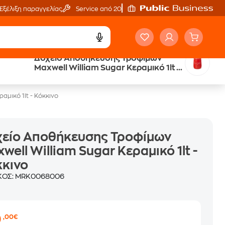
Εξέλιξη παραγγελίας
Service από 20'
Δοχείο Αποθήκευσης Τροφίμων
Maxwell William Sugar Κεραμικό 1lt -
Κόκκινο
μικό 1lt - Κόκκινο
χείο Αποθήκευσης Τροφίμων
well William Sugar Κεραμικό 1lt -
κκινο
ΚΟΣ:
MRK0068006
0
,00€