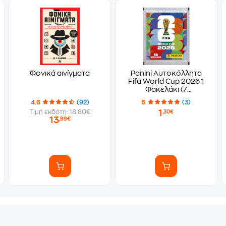
Φονικά αινίγματα
Panini Αυτοκόλλητα
Fifa World Cup 2026 1
Φακελάκι (7
Αυτοκόλλητα)
4.6
(92)
5
(3)
1
Τιμή εκδότη: 18.80€
,30€
13
,99€