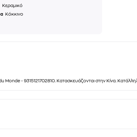
ό
Κεραμικό
μα
Κόκκινο
u Monde - 9315121702810. Κατασκευάζονται στην Κίνα. Κατάλληλ