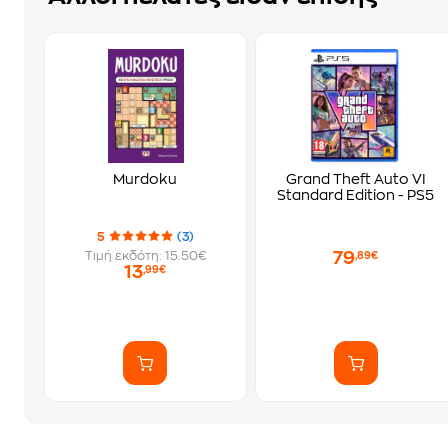
Murdoku
Grand Theft Auto VI
Standard Edition - PS5
5
(3)
79
Τιμή εκδότη: 15.50€
,89€
13
,99€