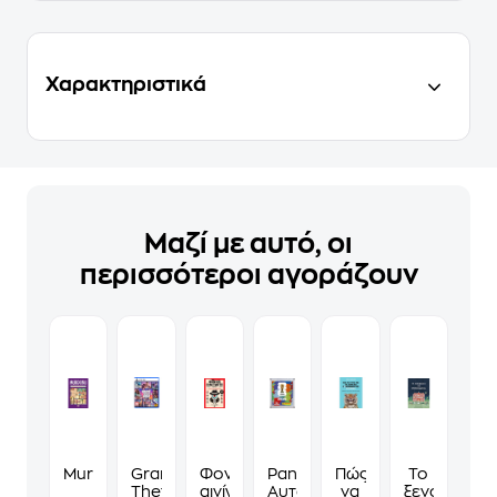
Χαρακτηριστικά
Μαζί με αυτό, οι
περισσότεροι αγοράζουν
Murdoku
Grand
Φονικά
Panini
Πώς
Το
Theft
αινίγματα
Αυτοκόλλητα
να
ξενοδοχείο