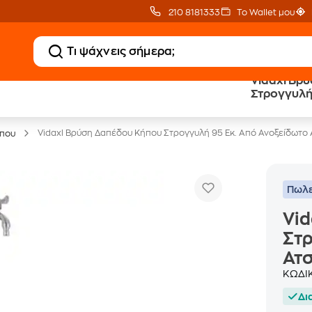
210 8181333
Το Wallet μου
Vidaxl Βρ
Στρογγυλή
Έπιπλα γραφείου -30%
Ατσάλι
Vidaxl Βρύση Δαπέδου Κήπου Στρογγυλή 95 Εκ. Από Ανοξείδωτο 
ήπου
Πωλε
Vid
Στρ
Ατσ
ΚΩΔΙ
Δι