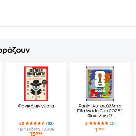
γοράζουν
Φονικά αινίγματα
Panini Αυτοκόλλητα
Fifa World Cup 2026 1
Φακελάκι (7
Αυτοκόλλητα)
4.6
(92)
5
(3)
1
Τιμή εκδότη: 18.80€
,30€
13
,99€