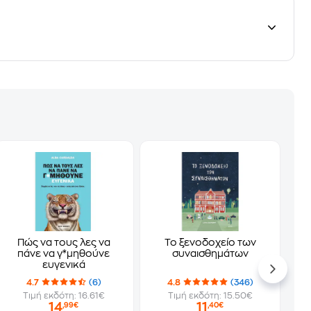
Πώς να τους λες να
Το ξενοδοχείο των
πάνε να γ*μηθούνε
συναισθημάτων
ευγενικά
4.7
(6)
4.8
(346)
Τιμή εκδότη: 16.61€
Τιμή εκδότη: 15.50€
14
11
,99€
,40€