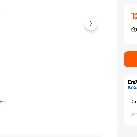
1
Επι
Βάλ
Σ
Μη