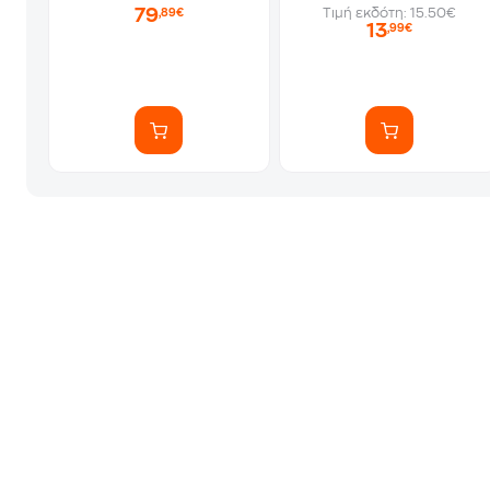
79
Τιμή εκδότη: 15.50€
,89€
13
,99€