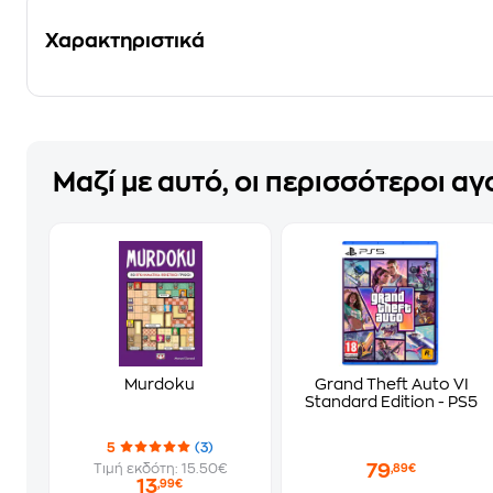
Χαρακτηριστικά
Μαζί με αυτό, οι περισσότεροι α
Murdoku
Grand Theft Auto VI
Standard Edition - PS5
5
(3)
79
Τιμή εκδότη: 15.50€
,89€
13
,99€