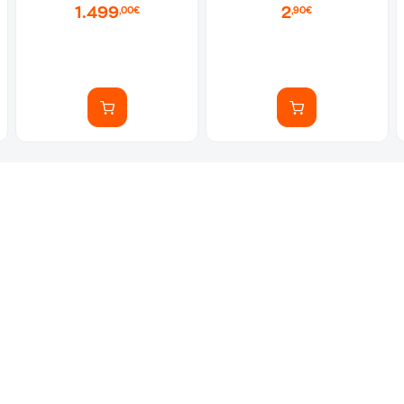
1.499
2
,00€
,90€