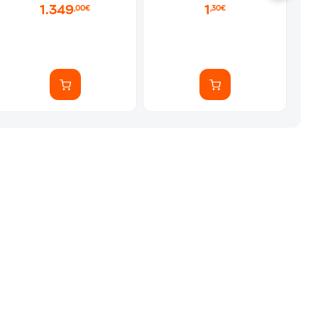
1.349
1
,00€
,30€