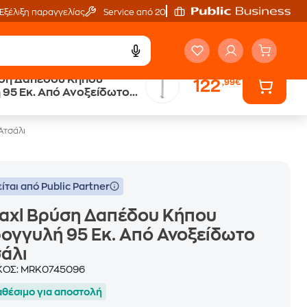
Εξέλιξη παραγγελίας
Service από 20'
ύση Δαπέδου Κήπου
122
,99€
 95 Εκ. Από Ανοξείδωτο
Ατσάλι
ίται από Public Partner
axl Βρύση Δαπέδου Κήπου
ογγυλή 95 Εκ. Από Ανοξείδωτο
άλι
ΚΟΣ:
MRK0745096
αθέσιμο για αποστολή