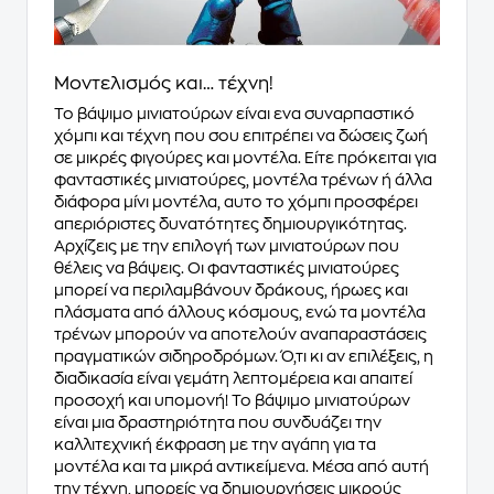
Μοντελισμός και… τέχνη!
Το βάψιμο μινιατούρων είναι ενα συναρπαστικό
χόμπι και τέχνη που σου επιτρέπει να δώσεις ζωή
σε μικρές φιγούρες και μοντέλα. Είτε πρόκειται για
φανταστικές μινιατούρες, μοντέλα τρένων ή άλλα
διάφορα μίνι μοντέλα, αυτο το χόμπι προσφέρει
απεριόριστες δυνατότητες δημιουργικότητας.
Αρχίζεις με την επιλογή των μινιατούρων που
θέλεις να βάψεις. Οι φανταστικές μινιατούρες
μπορεί να περιλαμβάνουν δράκους, ήρωες και
πλάσματα από άλλους κόσμους, ενώ τα μοντέλα
τρένων μπορούν να αποτελούν αναπαραστάσεις
πραγματικών σιδηροδρόμων. Ό,τι κι αν επιλέξεις, η
διαδικασία είναι γεμάτη λεπτομέρεια και απαιτεί
προσοχή και υπομονή! Το βάψιμο μινιατούρων
είναι μια δραστηριότητα που συνδυάζει την
καλλιτεχνική έκφραση με την αγάπη για τα
μοντέλα και τα μικρά αντικείμενα. Μέσα από αυτή
την τέχνη, μπορείς να δημιουργήσεις μικρούς