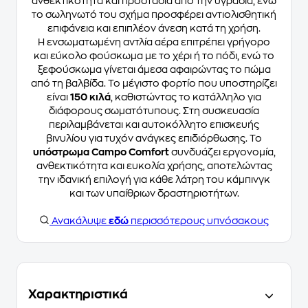
ανθεκτικότητα και προστασία από την υγρασία, ενώ
το σωληνωτό του σχήμα προσφέρει αντιολισθητική
επιφάνεια και επιπλέον άνεση κατά τη χρήση.
Η ενσωματωμένη αντλία αέρα επιτρέπει γρήγορο
και εύκολο φούσκωμα με το χέρι ή το πόδι, ενώ το
ξεφούσκωμα γίνεται άμεσα αφαιρώντας το πώμα
από τη βαλβίδα. Το μέγιστο φορτίο που υποστηρίζει
είναι
150 κιλά
, καθιστώντας το κατάλληλο για
διάφορους σωματότυπους. Στη συσκευασία
περιλαμβάνεται και αυτοκόλλητο επισκευής
βινυλίου για τυχόν ανάγκες επιδιόρθωσης. Το
υπόστρωμα Campo Comfort
συνδυάζει εργονομία,
ανθεκτικότητα και ευκολία χρήσης, αποτελώντας
την ιδανική επιλογή για κάθε λάτρη του κάμπινγκ
και των υπαίθριων δραστηριοτήτων.
Ανακάλυψε
εδώ
περισσότερους υπνόσακους
Χαρακτηριστικά