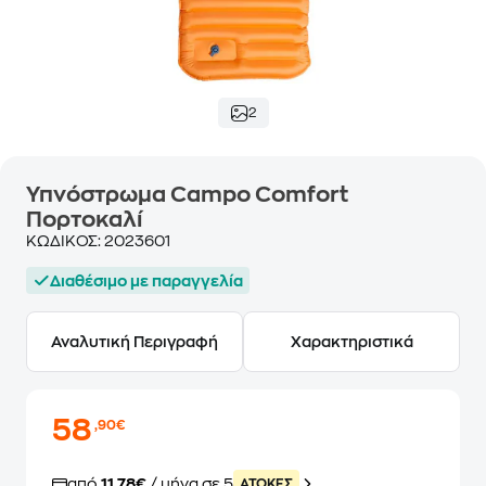
2
Υπνόστρωμα Campo Comfort
Πορτοκαλί
ΚΩΔΙΚΟΣ:
2023601
Διαθέσιμο με παραγγελία
Αναλυτική Περιγραφή
Χαρακτηριστικά
58
,90€
από
11,78€
/ μήνα σε 5
ATOKEΣ