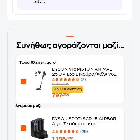
Later.
Συνήθως αγοράζονται μαζί...
Τώρα βλέπεις αυτό
DYSON V16 PISTON ANIMAL
25.9 V 1.35 L Μαύρο/Χάλκινο
Σκούπα Stick
4.6
(7)
899.00€
102.00€ έκπτωση
797
,00€
Αγόρασε μαζί
DYSON SPOT+SCRUB AI RB05-
A για Σκούπισμα και
Σφουγγάρισμα Μαύρο Σκούπα
4.3
(29)
Ρομπότ
1.198
,00€