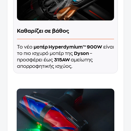
Καθαρίζει σε βάθος
Το νέο
μοτέρ Hyperdymium™ 900W
είναι
το πιο ισχυρό μοτέρ της
Dyson
–
προσφέρει έως
315AW
αμείωτης
απορροφητικής ισχύος.