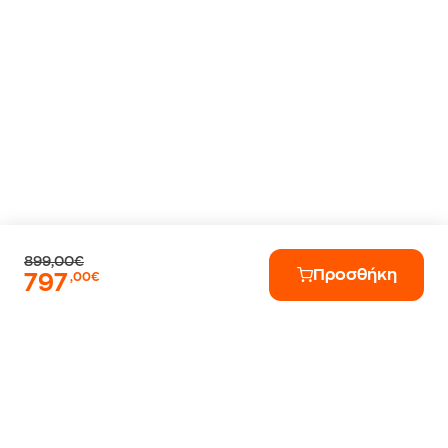
899,00€
Προσθήκη
797
,00€