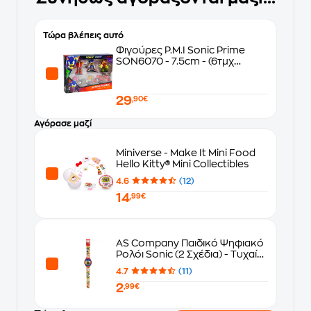
Τώρα βλέπεις αυτό
Φιγούρες P.M.I Sonic Prime
SON6070 - 7.5cm - (6τμχ
τυχαία)
29
,90€
Αγόρασε μαζί
Miniverse - Make It Mini Food
Hello Kitty® Mini Collectibles
4.6
(12)
14
,99€
AS Company Παιδικό Ψηφιακό
Ρολόι Sonic (2 Σχέδια) - Τυχαία
Επιλογή Σχεδίου
4.7
(11)
2
,99€