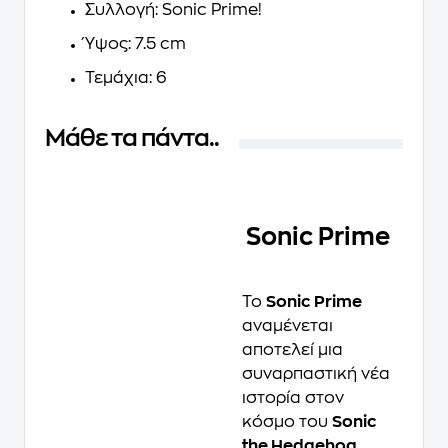
Συλλογή: Sonic Prime!
Ύψος: 7.5 cm
Τεμάχια: 6
Μάθε τα πάντα..
Sonic Prime
Το
Sonic Prime
αναμένεται
αποτελεί μια
συναρπαστική νέα
ιστορία στον
κόσμο του
Sonic
the Hedgehog
.