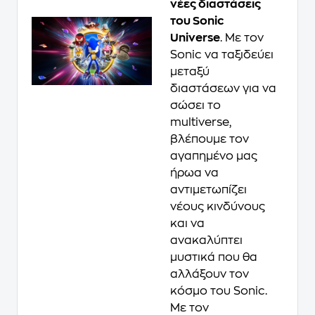
νέες διαστάσεις
του Sonic
Universe
. Με τον
Sonic να ταξιδεύει
μεταξύ
διαστάσεων για να
σώσει το
multiverse,
βλέπουμε τον
αγαπημένο μας
ήρωα να
αντιμετωπίζει
νέους κινδύνους
και να
ανακαλύπτει
μυστικά που θα
αλλάξουν τον
κόσμο του Sonic.
Με τον