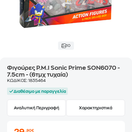
10
Φιγούρες P.M.I Sonic Prime SON6070 -
7.5cm - (6τμχ τυχαία)
ΚΩΔΙΚΟΣ:
1835464
Διαθέσιμο με παραγγελία
Αναλυτική Περιγραφή
Χαρακτηριστικά
,90€