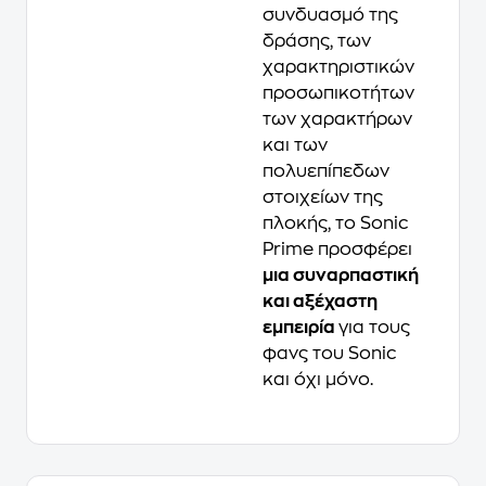
συνδυασμό της
δράσης, των
χαρακτηριστικών
προσωπικοτήτων
των χαρακτήρων
και των
πολυεπίπεδων
στοιχείων της
πλοκής, το Sonic
Prime προσφέρει
μια συναρπαστική
και αξέχαστη
εμπειρία
για τους
φανς του Sonic
και όχι μόνο.