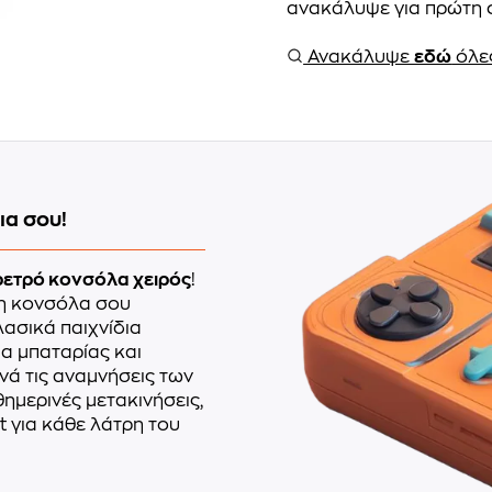
ανακάλυψε για πρώτη φ
Ανακάλυψε
εδώ
όλες
ια σου!
ρετρό κονσόλα χειρός
!
 η κονσόλα σου
ασικά παιχνίδια
α μπαταρίας και
νά τις αναμνήσεις των
θημερινές μετακινήσεις,
t για κάθε λάτρη του