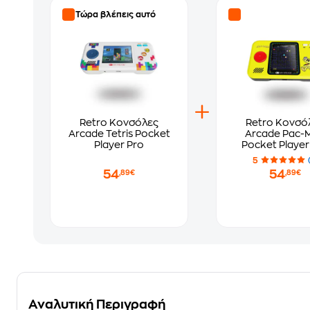
Τώρα βλέπεις αυτό
Retro Κονσόλες
Retro Κονσό
Arcade Tetris Pocket
Arcade Pac-
Player Pro
Pocket Player
5
54
54
,89€
,89€
Αναλυτική Περιγραφή