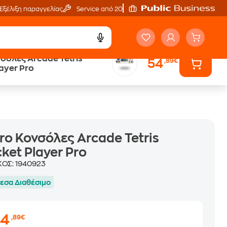
Εξέλιξη παραγγελίας
Service από 20'
σόλες Arcade Tetris
54
,89€
Άτοκες Δόσεις
ayer Pro
χωρίς κάρτα
ro Κονσόλες Arcade Tetris
ket Player Pro
ΚΟΣ:
1940923
εσα Διαθέσιμο
54
,89€