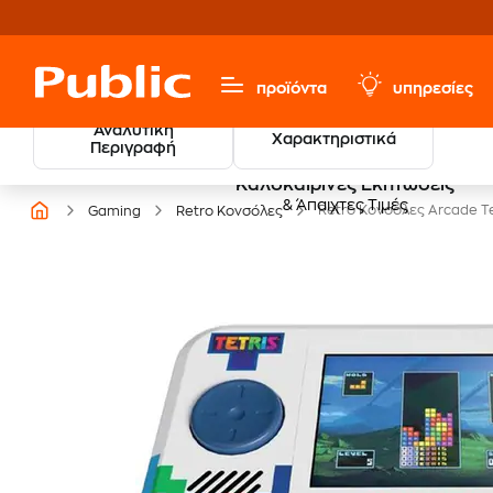
προϊόντα
υπηρεσίες
Αναλυτική
Χαρακτηριστικά
Περιγραφή
Καλοκαιρινές Εκπτώσεις
& Άπαιχτες Τιμές
Retro Κονσόλες Arcade Te
Gaming
Retro Κονσόλες