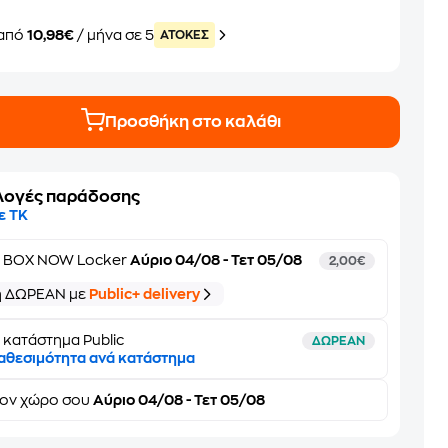
από
10,98€
/ μήνα σε 5
ATOKEΣ
Προσθήκη στο καλάθι
λογές παράδοσης
ε ΤΚ
ε
BOX NOW Locker
Αύριο 04/08 - Τετ 05/08
2,00€
ή ΔΩΡΕΑΝ με
Public+ delivery
 κατάστημα Public
ΔΩΡΕΑΝ
αθεσιμότητα ανά κατάστημα
τον
χώρο σου
Αύριο 04/08 - Τετ 05/08