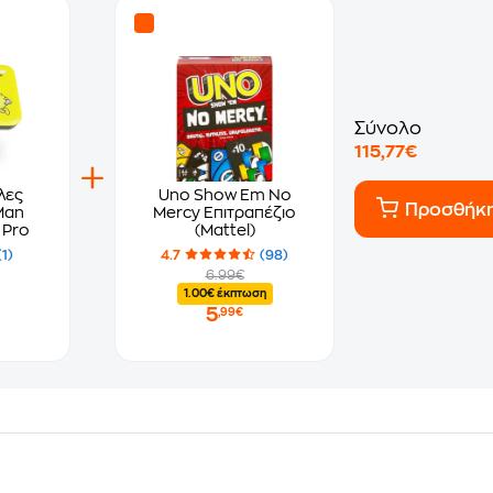
Σύνολο
115,77€
λες
Uno Show Em No
Προσθήκ
Man
Mercy Επιτραπέζιο
 Pro
(Mattel)
(1)
4.7
(98)
6.99€
1.00€ έκπτωση
5
,99€