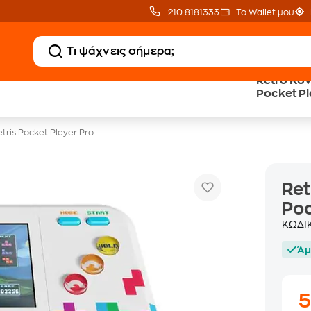
210 8181333
Το Wallet μου
Retro Κον
20 € Public Επιστροφή
Δωρεάν BoxNow
Pocket Pl
με Snappi
για 1 χρόνο!
tris Pocket Player Pro
Ret
Poc
ΚΩΔΙ
Άμ