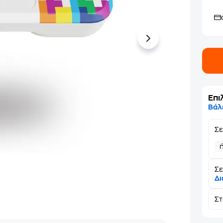
Επι
Βάλ
Σ
Σε
Δι
Σ