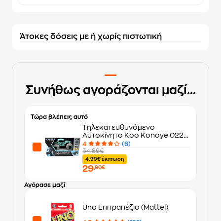
Άτοκες δόσεις με ή χωρίς πιστωτική
Συνήθως αγοράζονται μαζί...
Τώρα βλέπεις αυτό
Τηλεκατευθυνόμενο
Αυτοκίνητο Koo Konoye 022
R/C 2.4Gh με LED Φώτα
4
(6)
34.89€
4.99€ έκπτωση
29
,90€
Αγόρασε μαζί
Uno Επιτραπέζιο (Mattel)