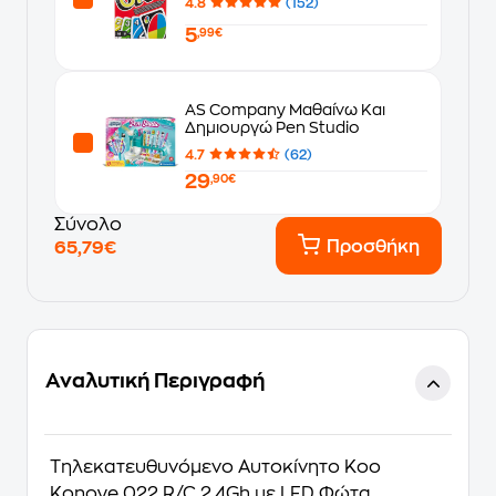
4.8
(152)
5
,99€
AS Company Μαθαίνω Και
Δημιουργώ Pen Studio
4.7
(62)
29
,90€
Σύνολο
Προσθήκη
65,79€
Αναλυτική Περιγραφή
Τηλεκατευθυνόμενο Αυτοκίνητο Koo
Konoye 022 R/C 2.4Gh με LED Φώτα