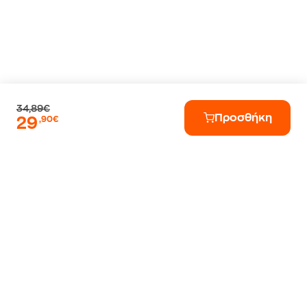
34,89€
Προσθήκη
29
,90€