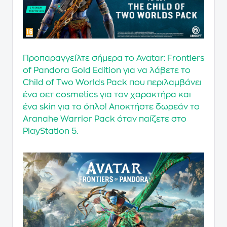
Προπαραγγείλτε
σήμερα το
Avatar: Frontiers
of Pandora Gold Edition
για να λάβετε το
Child of Two Worlds Pack
που περιλαμβάνει
ένα σετ cosmetics για τον χαρακτήρα και
ένα skin για το όπλο! Αποκτήστε δωρεάν το
Aranahe Warrior Pack
όταν παίζετε στο
PlayStation 5.