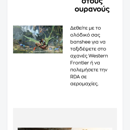
στους
ουρανούς
Δεθείτε με το
ολόδικό σας
banshee για να
ταξιδέψετε στο
αχανές Western
Frontier ή να
πολεμήσετε την
RDA σε
αερομαχίες.