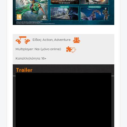
Είδος:
Action, Adventure
Multiplayer:
Ναι (μόνο online)
Καταλληλότητα:
16+