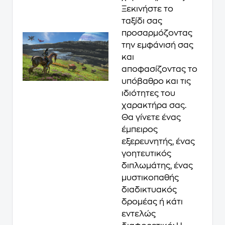
Ξεκινήστε το
ταξίδι σας
προσαρμόζοντας
την εμφάνισή σας
και
αποφασίζοντας το
υπόβαθρο και τις
ιδιότητες του
χαρακτήρα σας.
Θα γίνετε ένας
έμπειρος
εξερευνητής, ένας
γοητευτικός
διπλωμάτης, ένας
μυστικοπαθής
διαδικτυακός
δρομέας ή κάτι
εντελώς