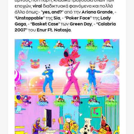
εποχών,
viral
διαδικτυακά φαινόμενα και πολλά
άλλα όπως:- "
yes, and?
" από την
Ariana Grande
, -
“
Unstoppable
” της
Sia
, - “
Poker Face
” της
Lady
Gaga
, - “
Basket Case
” των
Green Day
, - “
Calabria
2007
” του
Enur Ft. Natasja
.