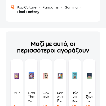
Pop Culture
Fandoms
Gaming
Final Fantasy
Μαζί με αυτό, οι
περισσότεροι αγοράζουν
Murdoku
Grand
Φονικά
Panini
Πώς
Το
Theft
αινίγματα
Αυτοκόλλητα
να
ξενοδοχείο
Auto
Fifa
τους
των
VI
World
λες
συναισθημ