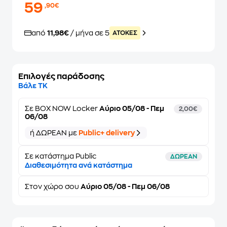
59
,90€
από
11,98€
/ μήνα σε 5
ATOKEΣ
Επιλογές παράδοσης
Βάλε ΤΚ
Σε
BOX NOW Locker
Αύριο 05/08 - Πεμ
2,00€
06/08
ή ΔΩΡΕΑΝ με
Public+ delivery
Σε κατάστημα Public
ΔΩΡΕΑΝ
Διαθεσιμότητα ανά κατάστημα
Στον
χώρο σου
Αύριο 05/08 - Πεμ 06/08