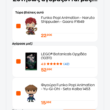
Τώρα βλέπεις αυτό
Funko Pop! Animation - Naruto
Shippuden - Gaara #1649
22
,90€
Αγόρασε μαζί
LEGO® Botanicals Ορχιδέα
(10311)
4.9
(42)
52
,99€
Φιγούρα Funko Pop! Animation
- Yu-Gi-Oh! - Seto Kaiba 1453
15
,98€