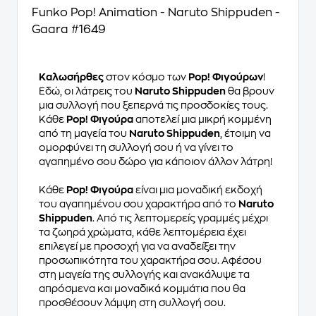
Funko Pop! Animation - Naruto Shippuden -
Gaara #1649
Καλωσήρθες
στον κόσμο των
Pop! Φιγούρων
!
Εδώ, οι λάτρεις του
Naruto Shippuden
θα βρουν
μια συλλογή που ξεπερνά τις προσδοκίες τους.
Κάθε
Pop! Φιγούρα
αποτελεί μια μικρή κομμένη
από τη μαγεία του
Naruto Shippuden
, έτοιμη να
ομορφύνει τη συλλογή σου ή να γίνει το
αγαπημένο σου δώρο για κάποιον άλλον λάτρη!
Κάθε
Pop! Φιγούρα
είναι μια μοναδική εκδοχή
του αγαπημένου σου χαρακτήρα από το
Naruto
Shippuden
. Από τις λεπτομερείς γραμμές μέχρι
τα ζωηρά χρώματα, κάθε λεπτομέρεια έχει
επιλεγεί με προσοχή για να αναδείξει την
προσωπικότητα του χαρακτήρα σου. Αφέσου
στη μαγεία της συλλογής και ανακάλυψε τα
απρόσμενα και μοναδικά κομμάτια που θα
προσθέσουν λάμψη στη συλλογή σου.