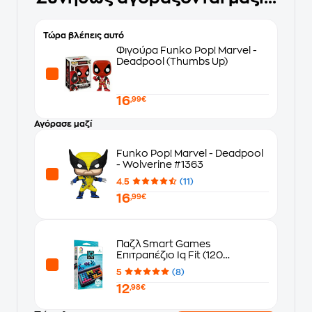
Τώρα βλέπεις αυτό
Φιγούρα Funko Pop! Marvel -
Deadpool (Thumbs Up)
16
,99€
Αγόρασε μαζί
Funko Pop! Marvel - Deadpool
- Wolverine #1363
4.5
(11)
16
,99€
Παζλ Smart Games
Επιτραπέζιο Iq Fit (120
Challenges)
5
(8)
12
,98€