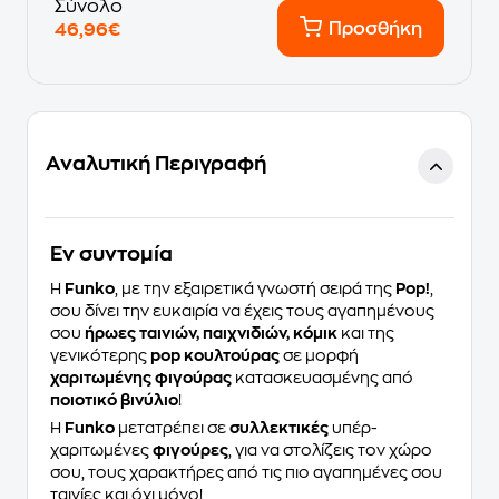
Σύνολο
Προσθήκη
46,96€
Αναλυτική Περιγραφή
Eν συντομία
Η
Funko
, με την εξαιρετικά γνωστή σειρά της
Pop!
,
σου δίνει την ευκαιρία να έχεις τους αγαπημένους
σου
ήρωες ταινιών, παιχνιδιών, κόμικ
και της
γενικότερης
pop κουλτούρας
σε μορφή
χαριτωμένης φιγούρας
κατασκευασμένης από
ποιοτικό βινύλιο
!
Η
Funko
μετατρέπει σε
συλλεκτικές
υπέρ-
χαριτωμένες
φιγούρες
, για να στολίζεις τον χώρο
σου, τους χαρακτήρες από τις πιο αγαπημένες σου
ταινίες και όχι μόνο!