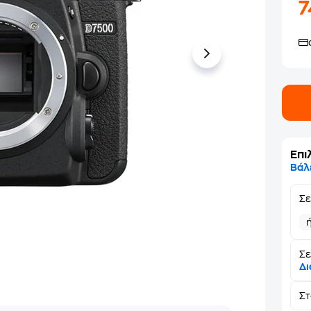
Επι
Βάλ
Σ
Σε
Δι
Σ