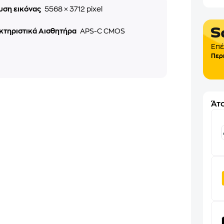
υση εικόνας
5568 × 3712 pixel
κτηριστικά Αισθητήρα
APS-C CMOS
Επέ
Περ
Άτο