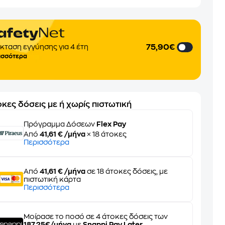
75,90€
κταση εγγύησης για 4 έτη
ισσότερα
κες δόσεις με ή χωρίς πιστωτική
Πρόγραμμα Δόσεων
Flex Pay
Από
41,61 € /μήνα
× 18 άτοκες
Περισσότερα
Από
41,61 € /μήνα
σε 18 άτοκες δόσεις, με
πιστωτική κάρτα
Περισσότερα
Μοίρασε το ποσό σε 4 άτοκες δόσεις των
187,25€/μήνα
με
Snappi Pay Later