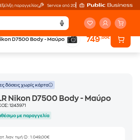
Εξέλιξη παραγγελίας
Service από 20'
749
,00€
ikon D7500 Body - Μαύρο
ά
Public επιστροφή €
κέρδος σε κάθε αγορά
ες δόσεις χωρίς κάρτα
R Nikon D7500 Body - Μαύρο
ΚΟΣ:
1243971
αθέσιμο με παραγγελία
οτ. λιαν. τιμή
: 1.049,00€