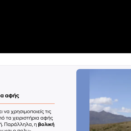
ια αφής
ι να χρησιμοποιείς τις
ό τα χειριστήρια αφής
. Παράλληλα, η
βολική