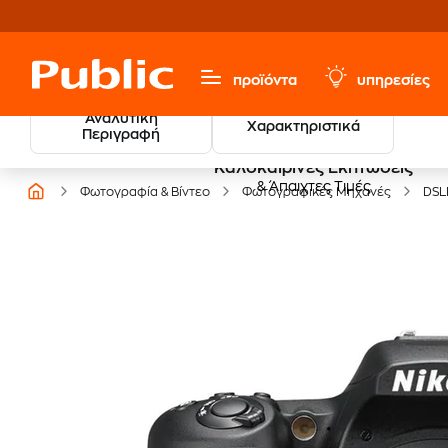
προϊόντα
υπηρεσίες
Αναλυτική
Χαρακτηριστικά
Περιγραφή
Καλοκαιρινές Εκπτώσεις
& Άπαιχτες Τιμές
Φωτογραφία & Βίντεο
Φωτογραφικές Μηχανές
DSL