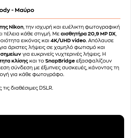
ody - Μαύρο
της Nikon
, την ισχυρή και ευέλικτη φωτογραφική
 τέλεια κάθε στιγμή. Με
αισθητήρα 20,9 MP DX
,
ποιότητα εικόνας και
4K/UHD video
. Απόλαυσε
για άριστες λήψεις σε χαμηλό φωτισμό και
 σημείων
για ευκρινείς νυχτερινές λήψεις. Η
τητα κλίσης
και το
SnapBridge
εξασφαλίζουν
μεση σύνδεση με έξυπνες συσκευές, κάνοντας τη
λογή για κάθε φωτογράφο.
 τις διαθέσιμες DSLR.