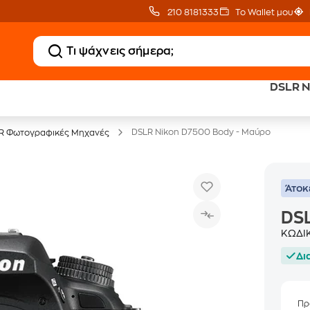
210 8181333
Το Wallet μου
DSLR N
20 € Public Επιστροφή
Δωρεάν Μεταφορικ
με Snappi
με Public+ Delivery
DSLR Nikon D7500 Body - Μαύρο
R Φωτογραφικές Μηχανές
Άτοκ
DSL
ΚΩΔΙ
Δι
Πρ