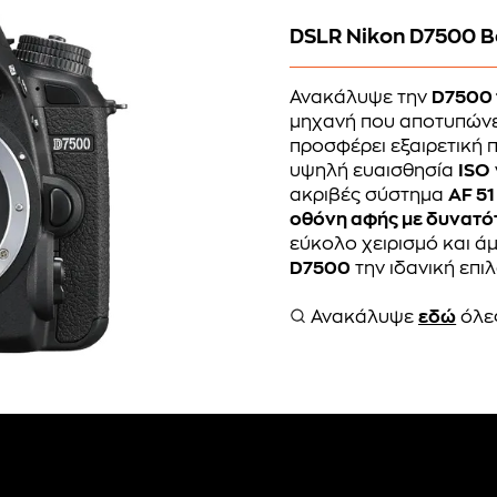
DSLR Nikon D7500 B
Ανακάλυψε την
D7500 
μηχανή που αποτυπώνει
προσφέρει εξαιρετική 
υψηλή ευαισθησία
ISO
ακριβές σύστημα
AF 51
οθόνη αφής με δυνατό
εύκολο χειρισμό και ά
D7500
την ιδανική επι
Ανακάλυψε
εδώ
όλες