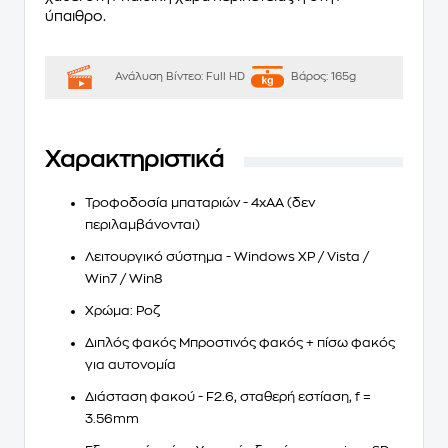
ύπαιθρο.
Ανάλυση Βίντεο:
Full HD
Βάρος:
165g
Χαρακτηριστικά
Τροφοδοσία μπαταριών - 4xAA (δεν
περιλαμβάνονται)
Λειτουργικό σύστημα - Windows XP / Vista /
Win7 / Win8
Χρώμα: Ροζ
Διπλός φακός Μπροστινός φακός + πίσω φακός
για αυτονομία
Διάσταση φακού - F2.6, σταθερή εστίαση, f =
3.56mm