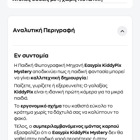
Αναλυτική Περιγραφή
Eν συντομία
Η Παιδκή Φωτογραφική Μηχανή
Easypix KiddyPix
Mystery
αποδικνύει πως η παιδική φαντασία μπορεί
να γίνει
καλλιτεχνική δημιουργία
.!
Παίζετε, γυρίζετε ή εξερευνείτε; Ο γαλαξίας
KiddyPix
είναι η ιδανική πρώτη κάμερα για τα μικρά
παιδιά.
Το
εργονομικό σχήμα
του καθιστά εύκολο το
κράτημα χωρίς τα δάχτυλά σας να καλύπτουν το
φακό.
Τέλος, ο
συμπεριλαμβανόμενος ιμάντας καρπού
εξασφαλίζει ότι ο
Easypix KiddyPix Mystery
δεν θα
χαθεί στην παιδική χαρά περιπέτειας ή στην