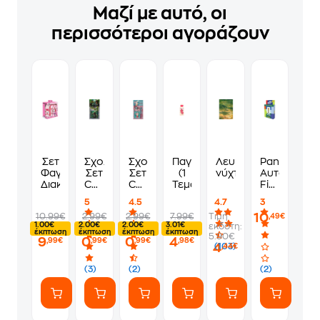
Μαζί με αυτό, οι
περισσότεροι αγοράζουν
Σετ
Σχολικό
Σχολικό
Παγούρι Nici Ss 580ml
Λευκές
Panini
Φαγητοδοχείο & Παγούρι
Σετ
Σετ
(1
νύχτες
Αυτοκόλλη
Διακάκης My Melody
Coolbee
Coolbee
Τεμάχιο)
Fifa
Dinosaur
Baby
World
5
4.5
4.7
3
(5
Unicorn
Cup
10
10.99€
2.99€
2.99€
7.99€
Τιμή
,49€
Τεμάχια)
(5
2026
1.00€
2.00€
2.00€
3.01€
εκδότη:
Τεμάχια)
Blister
έκπτωση
έκπτωση
έκπτωση
έκπτωση
5.90€
9
0
0
4
,99€
,99€
,99€
,98€
4
(103)
,44€
(3)
(2)
(2)