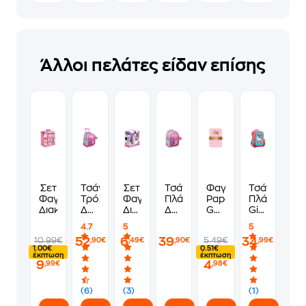
Άλλοι πελάτες είδαν επίσης
Σετ
Τσάντα
Σετ
Τσάντα
Φαγητοδοχείο
Τσάντα
Φαγητοδοχείο & Παγούρι
Τρόλεϋ
Φαγητού
Πλάτης
Papermint
Πλάτης
Διακάκης My Melody
Δημοτικού
Διακάκης
Δημοτικού
Galaxy
Gim
Must
Φαγητοδοχείο
Must
Girl
Hello
4.7
5
5
My
800ml
My
Ροζ
Kitty
52
6
39
34
10.99€
5.49€
,90€
,49€
,90€
,99€
Melody
με
Melody
662
Sweetheart
1.00€
0.51€
Παγούρι
ml
έκπτωση
έκπτωση
9
4
500ml
,99€
,98€
Minnie
(6)
(3)
(1)