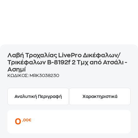
Λαβή Τροχαλίας LivePro Δικέφαλων/
Τρικέφαλων Β-8192f 2 Τμχ από Ατσάλι -
Ασημί
ΚΩΔΙΚΟΣ:
MRK3038230
Αναλυτική Περιγραφή
Χαρακτηριστικά
0
,00€