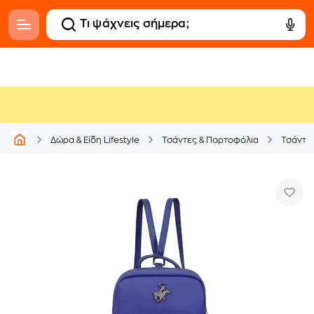
Δώρα & Είδη Lifestyle
Τσάντες & Πορτοφόλια
Τσάντε