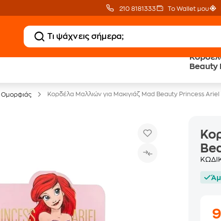
210 8181333
Το Wallet μου
Κορδέλα
Public επιστροφή €
eGift Card
Beauty P
κέρδος σε κάθε αγορά
αμέτρητες επιλογές δώρ
Κορδέλα Μαλλιών για Μακιγιάζ Mad Beauty Princess Ariel 
 Ομορφιάς
Κορ
Bea
ΚΩΔΙ
Άμ