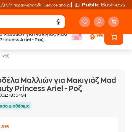
Εξέλιξη παραγγελίας
Service από 20'
 Μαλλιών για Μακιγιάζ Mad
9
,99€
Άτοκες Δόσεις
rincess Ariel - Ροζ
ων
χωρίς κάρτα
- Ροζ
δέλα Μαλλιών για Μακιγιάζ Mad
uty Princess Ariel - Ροζ
ΚΟΣ:
1833494
εσα Διαθέσιμο
9
,99€