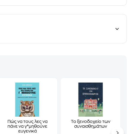
Πώς να τους λες να
Το ξενοδοχείο των
πάνε να γ*μηθούνε
συναισθημάτων
ευγενικά