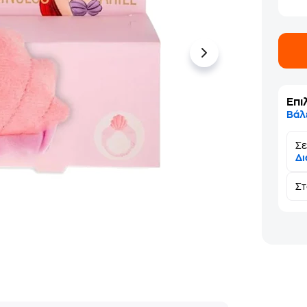
Επι
Βάλ
Σε
Δι
Σ