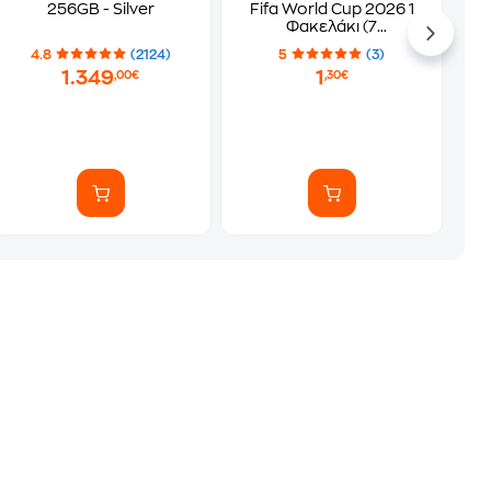
256GB - Silver
Fifa World Cup 2026 1
Φακελάκι (7
Αυτοκόλλητα)
4.8
(2124)
5
(3)
1.349
1
,00€
,30€