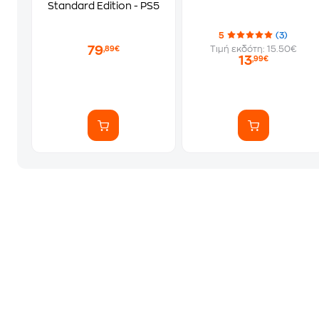
Standard Edition - PS5
5
(3)
79
Τιμή εκδότη: 15.50€
,89€
13
,99€