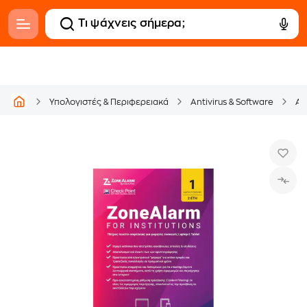
Υπολογιστές & Περιφερειακά
Antivirus & Software
An