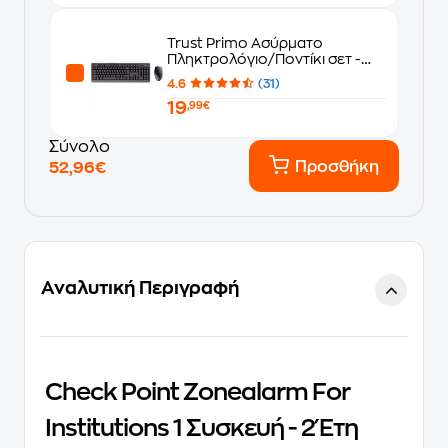
Trust Primo Ασύρματο
Πληκτρολόγιο/Ποντίκι σετ -
Μαύρο (GR)
4.6
(31)
19
,99€
Σύνολο
Προσθήκη
52,96€
Αναλυτική Περιγραφή
Check Point Zonealarm For
Institutions 1 Συσκευή - 2 Έτη