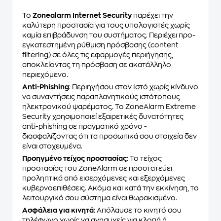
Το
Zonealarm Internet Security
παρέχει την
καλύτερη προστασία για τους υπολογιστές χωρίς
καμία επιβράδυνση του συστήματος. Περιέχει
προ-
εγκατεστημένη
ρύθμιση πρόσβασης
(content
filtering)
σε όλες τις εφαρμογές περιήγησης,
αποκλείοντας τη πρόσβαση σε
ακατάλληλο
περιεχόμενο.
Anti-Phishing
: Περιηγήσου στον Ιστό χωρίς κίνδυνο
να συναντήσεις παραπλανητικούς ιστότοπους
ηλεκτρονικού ψαρέματος. Το ZoneAlarm Extreme
Security χρησιμοποιεί εξαιρετικές δυνατότητες
anti-phishing σε πραγματικό χρόνο -
διασφαλίζοντας ότι τα προσωπικά σου στοιχεία δεν
είναι στοχευμένα.
Προηγμένο τείχος προστασίας
: Το τείχος
προστασίας του ZoneAlarm σε προστατεύει
προληπτικά από εισερχόμενες και εξερχόμενες
κυβερνοεπιθέσεις. Ακόμα και κατά την εκκίνηση, το
λειτουργικό σου σύστημα είναι θωρακισμένο.
Ασφάλεια για κινητά
: Απόλαυσε το κινητό σου
τηλέφωνο χωρίς να ανησυχείς για κλοπή ή