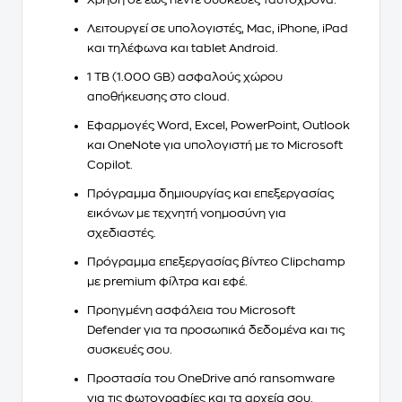
Λειτουργεί σε
υπολογιστές, Mac, iPhone, iPad
και τηλέφωνα και tablet Android.
1 TB (1.000 GB) ασφαλούς χώρου
αποθήκευσης
στο cloud.
Εφαρμογές
Word, Excel, PowerPoint, Outlook
και
OneNote
για υπολογιστή με το
Microsoft
Copilot
.
Πρόγραμμα δημιουργίας και επεξεργασίας
εικόνων με
τεχνητή νοημοσύνη
για
σχεδιαστές.
Πρόγραμμα επεξεργασίας βίντεο
Clipchamp
με premium φίλτρα και εφέ.
Προηγμένη ασφάλεια
του Microsoft
Defender για τα προσωπικά δεδομένα και τις
συσκευές σου.
Προστασία του
OneDrive
από ransomware
για τις φωτογραφίες και τα αρχεία σου.