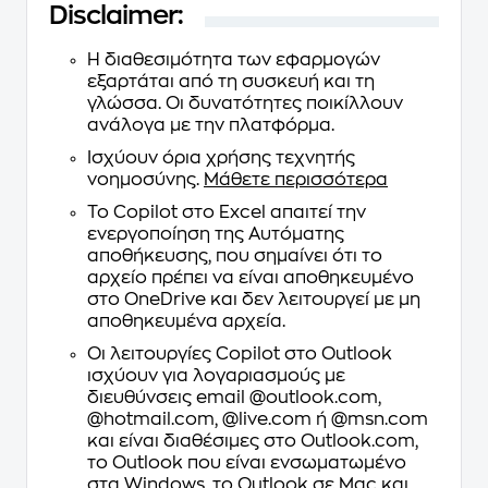
Disclaimer:
Η διαθεσιμότητα των εφαρμογών
εξαρτάται από τη συσκευή και τη
γλώσσα. Οι δυνατότητες ποικίλλουν
ανάλογα με την πλατφόρμα.
Ισχύουν όρια χρήσης τεχνητής
νοημοσύνης.
Μάθετε περισσότερα
Το Copilot στο Excel απαιτεί την
ενεργοποίηση της Αυτόματης
αποθήκευσης, που σημαίνει ότι το
αρχείο πρέπει να είναι αποθηκευμένο
στο OneDrive και δεν λειτουργεί με μη
αποθηκευμένα αρχεία.
Οι λειτουργίες Copilot στο Outlook
ισχύουν για λογαριασμούς με
διευθύνσεις email @outlook.com,
@hotmail.com, @live.com ή @msn.com
και είναι διαθέσιμες στο Outlook.com,
το Outlook που είναι ενσωματωμένο
στα Windows, το Outlook σε Mac και