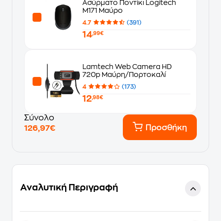
Ασύρματο Ποντίκι Logitech
M171 Μαύρο
4.7
(391)
14
,99€
Lamtech Web Camera HD
720p Μαύρη/Πορτοκαλί
4
(173)
12
,98€
Σύνολο
Προσθήκη
126,97€
Αναλυτική Περιγραφή