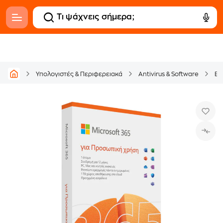
Υπολογιστές & Περιφερειακά
Antivirus & Software
Εφ