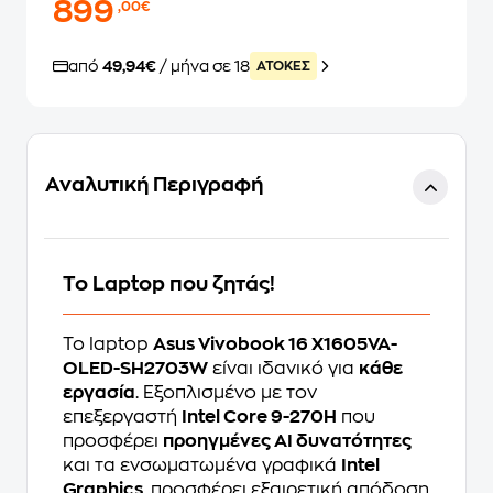
899
,00€
από
49,94€
/ μήνα σε 18
ATOKEΣ
Αναλυτική Περιγραφή
Το Laptop που ζητάς!
Το laptop
Asus Vivobook 16 X1605VA-
OLED-SH2703W
είναι ιδανικό για
κάθε
εργασία
. Εξοπλισμένο με τον
επεξεργαστή
Intel Core 9-270H
που
προσφέρει
προηγμένες AI δυνατότητες
και τα ενσωματωμένα γραφικά
Intel
Graphics
, προσφέρει εξαιρετική απόδοση