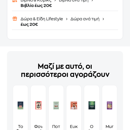
Βιβλία & Κόμικς
Βιβλία ανά τιμή
Βιβλία έως 20€
Δώρα & Είδη Lifestyle
Δώρα ανά τιμή
έως 20€
Μαζί με αυτό, οι
περισσότεροι αγοράζουν
Το
Φονικά
Ποτέ
Ευκολάκι
Ο
Murdoku