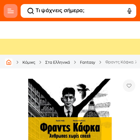
Φραντς Κάφκα. Ά
Κόμικς
Στα Ελληνικά
Fantasy