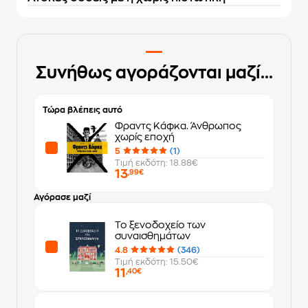
Συνήθως αγοράζονται μαζί...
Τώρα βλέπεις αυτό
Φραντς Κάφκα. Άνθρωπος
χωρίς εποχή
5
(1)
Τιμή εκδότη: 18.88€
13
,99€
Αγόρασε μαζί
Το ξενοδοχείο των
συναισθημάτων
4.8
(346)
Τιμή εκδότη: 15.50€
11
,40€