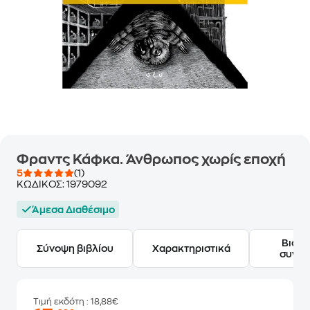
Φραντς Κάφκα. Άνθρωπος χωρίς εποχή
5
(1)
ΚΩΔΙΚΟΣ:
1979092
Άμεσα Διαθέσιμο
Βιογ
Σύνοψη βιβλίου
Χαρακτηριστικά
συγγ
Τιμή εκδότη
: 18,88€