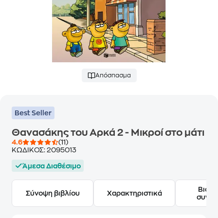
Απόσπασμα
Best Seller
Θανασάκης του Αρκά 2 - Μικροί στο μάτι
4.6
(11)
ΚΩΔΙΚΟΣ:
2095013
Άμεσα Διαθέσιμο
Βιογ
Σύνοψη βιβλίου
Χαρακτηριστικά
συγγ