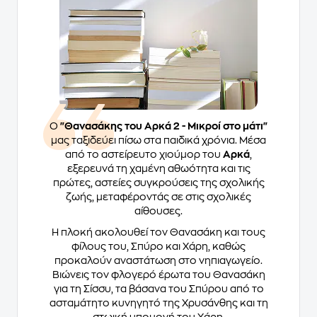
Ο
"Θανασάκης του Αρκά 2 - Μικροί στο μάτι"
μας ταξιδεύει πίσω στα παιδικά χρόνια. Μέσα
από το αστείρευτο χιούμορ του
Αρκά
,
εξερευνά τη χαμένη αθωότητα και τις
πρώτες, αστείες συγκρούσεις της σχολικής
ζωής, μεταφέροντάς σε στις σχολικές
αίθουσες.
Η πλοκή ακολουθεί τον Θανασάκη και τους
φίλους του, Σπύρο και Χάρη, καθώς
προκαλούν αναστάτωση στο νηπιαγωγείο.
Βιώνεις τον φλογερό έρωτα του Θανασάκη
για τη Σίσσυ, τα βάσανα του Σπύρου από το
ασταμάτητο κυνηγητό της Χρυσάνθης και τη