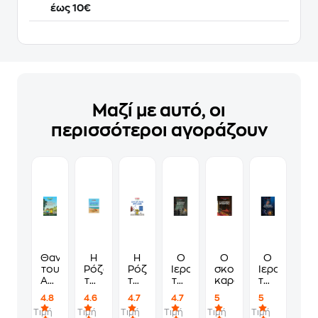
έως 10€
Μαζί με αυτό, οι
περισσότεροι αγοράζουν
Θανασάκης
Η
Η
Ο
Ο
Ο
του
Ρόζα
Ρόζα
Ιεροεξεταστής
σκοτεινός
Ιεροεξετασ
Αρκά
του
του
του
καρδινάλιος
του
1 -
Αρκά
Αρκά:
Αρκά
Αρκά
4.8
4.6
4.7
4.7
5
5
Ο
-
Έλα
5 :
10.
Τιμή
Τιμή
Τιμή
Τιμή
Τιμή
Τιμή
φίλος
Διακοπέθ.
να
Ο
Ο