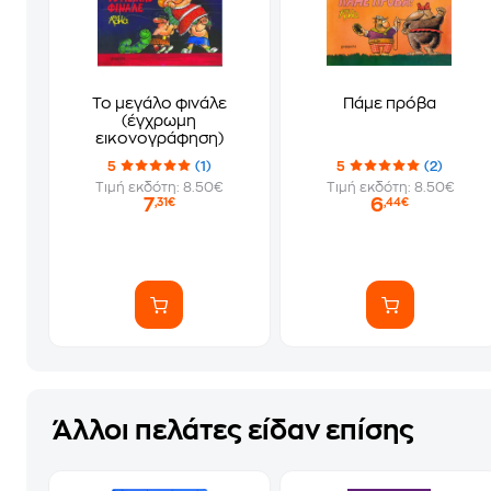
Το μεγάλο φινάλε
Πάμε πρόβα
(έγχρωμη
εικονογράφηση)
5
(1)
5
(2)
Τιμή εκδότη: 8.50€
Τιμή εκδότη: 8.50€
7
6
,31€
,44€
Άλλοι πελάτες είδαν επίσης