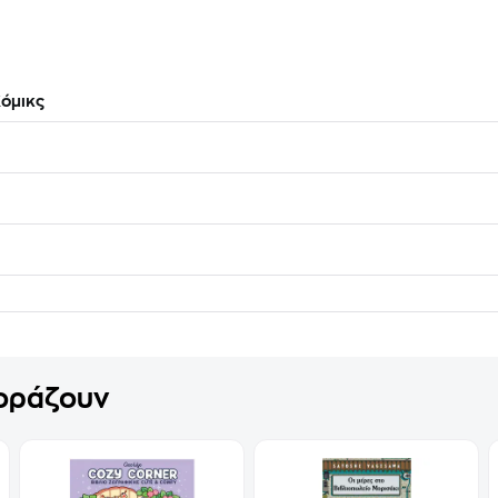
όμικς
γοράζουν