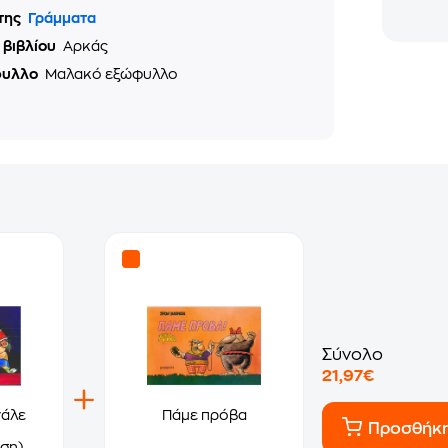
της
Γράμματα
 βιβλίου
Αρκάς
φυλλο
Μαλακό εξώφυλλο
Σύνολο
21,97€
νάλε
Πάμε πρόβα
Προσθήκ
ση)