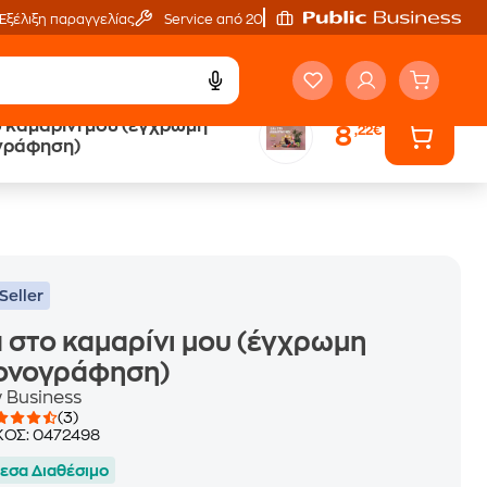
Εξέλιξη παραγγελίας
Service από 20'
 καμαρίνι μου (έγχρωμη
8
,22€
ά
Έλα στον κόσμο
γράφηση)
των ηχητικών βιβλίων
Seller
 στο καμαρίνι μου (έγχρωμη
κονογράφηση)
 Business
(3)
ΚΟΣ:
0472498
εσα Διαθέσιμο