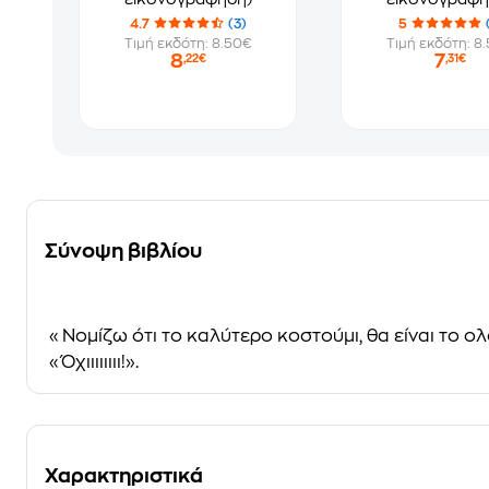
4.7
(3)
5
Τιμή εκδότη: 8.50€
Τιμή εκδότη: 8
8
7
,22€
,31€
Σύνοψη βιβλίου
«Νομίζω ότι το καλύτερο κοστούμι, θα είναι το ο
«Όχιιιιιιιι!».
Χαρακτηριστικά