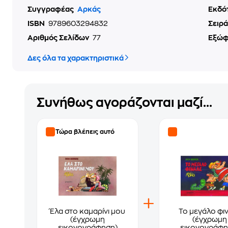
Συγγραφέας
Αρκάς
Εκδό
ISBN
9789603294832
Σειρά
Αριθμός Σελίδων
77
Εξώ
Δες όλα τα χαρακτηριστικά
Συνήθως αγοράζονται μαζί...
Τώρα βλέπεις αυτό
Έλα στο καμαρίνι μου
Το μεγάλο φι
(έγχρωμη
(έγχρωμη
εικονογράφηση)
εικονογράφη