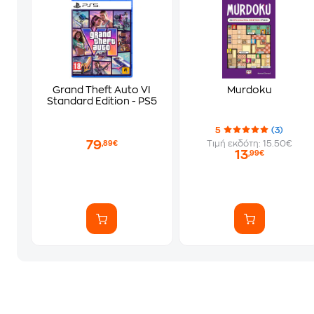
Grand Theft Auto VI
Murdoku
Standard Edition - PS5
5
(3)
79
Τιμή εκδότη: 15.50€
,89€
13
,99€