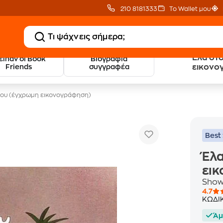
210 8181333
Το Wallet μου
Έλα στο
 είπαν οι Book
Βιογραφία
20 € Public επιστροφή
Δωρεάν Μεταφορικ
Friends
συγγραφέα
εικονο
με Snappi
με Public+ Delivery
 μου (έγχρωμη εικονογράφηση)
Best 
Έλα
ει
Show
4.7
ΚΩΔΙ
Άμ