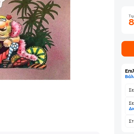
Τι
Επι
Βάλ
Σ
Σε
Δι
Σ