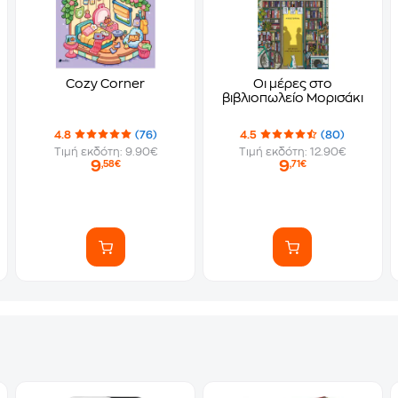
Cozy Corner
Οι μέρες στο
βιβλιοπωλείο Μορισάκι
4.8
(76)
4.5
(80)
Τιμή εκδότη: 9.90€
Τιμή εκδότη: 12.90€
9
9
,58€
,71€