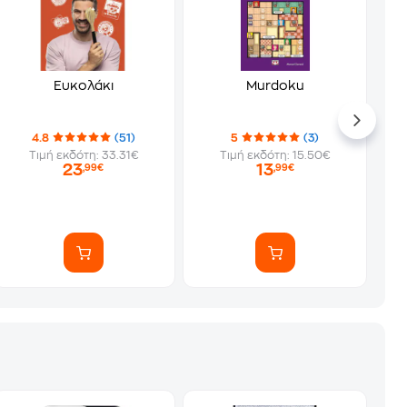
Ευκολάκι
Murdoku
4.8
(51)
5
(3)
Τιμή εκδότη: 33.31€
Τιμή εκδότη: 15.50€
23
13
,99€
,99€