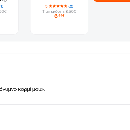
(1)
5
(2)
.50€
Τιμή εκδότη: 8.50€
6
,44€
λόγυμνο κορμί μου».