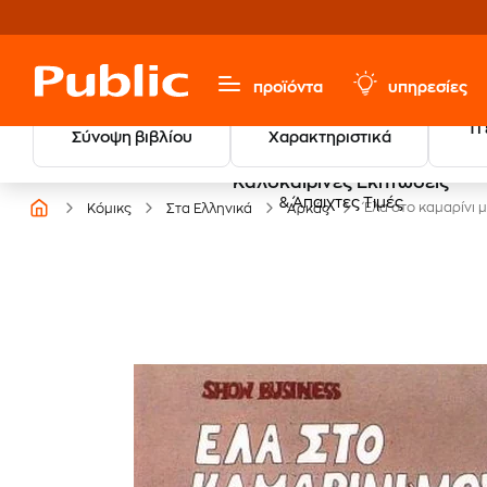
προϊόντα
υπηρεσίες
Τι
Σύνοψη βιβλίου
Χαρακτηριστικά
Καλοκαιρινές Εκπτώσεις
& Άπαιχτες Τιμές
Έλα στο καμαρίνι
Κόμικς
Στα Ελληνικά
Αρκάς