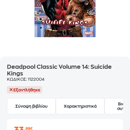
Deadpool Classic Volume 14: Suicide
Kings
ΚΩΔΙΚΟΣ:
1122004
Εξαντλήθηκε
Βιογ
Σύνοψη βιβλίου
Χαρακτηριστικά
συγγ
,99€