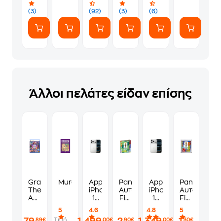
(7
ευγενικά
Αυτοκόλλητα)
(3)
(92)
(3)
(6)
Άλλοι πελάτες είδαν επίσης
Grand
Murdoku
Apple
Panini
Apple
Panini
Theft
iPhone
Αυτοκόλλητα
iPhone
Αυτοκόλλη
Auto
17
Fifa
17
Fifa
VI
Pro
World
Pro
World
5
4.6
4.8
5
Standard
Max
Cup
256GB
Cup
Τιμή
,89€
,00€
,90€
,00€
,30€