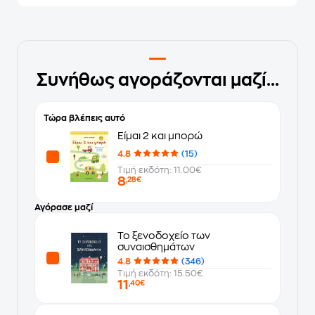
Συνήθως αγοράζονται μαζί...
Τώρα βλέπεις αυτό
Είμαι 2 και μπορώ
4.8
(15)
Τιμή εκδότη: 11.00€
8
,28€
Αγόρασε μαζί
Το ξενοδοχείο των
συναισθημάτων
4.8
(346)
Τιμή εκδότη: 15.50€
11
,40€