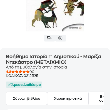
2
1
Βοήθημα Ιστορία Γ' Δημοτικού - Μαρίζα
Ντεκάστρο (ΜΕΤΑΙΧΜΙΟ)
Από τη μυθολογία στην ιστορία
4.8
(4)
ΚΩΔΙΚΟΣ:
0212325
Άμεσα Διαθέσιμο
Βιογ
Σύνοψη βιβλίου
Χαρακτηριστικά
συγγ