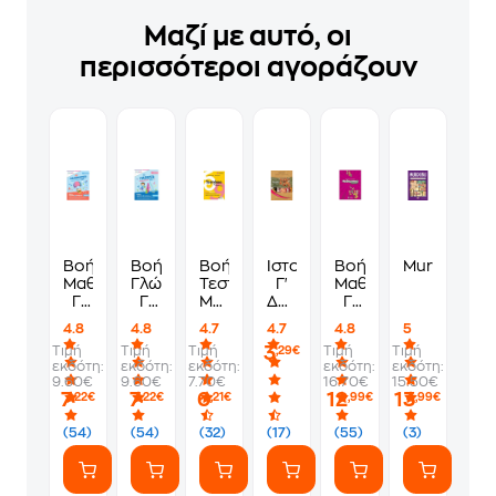
Μαζί με αυτό, οι
περισσότεροι αγοράζουν
Βοήθημα
Βοήθημα
Βοήθημα
Ιστορία
Βοήθημα
Murdoku
Μαθηματικά
Γλώσσα
Τεστάκια
Γ'
Μαθηματικά
Γ'
Γ'
Μαθηματικών
Δημοτικού
Γ'
Δημοτικού
Δημοτικού
Γ'
10-
Δημοτικού
4.8
4.8
4.7
4.7
4.8
5
Δημοτικού
0056
3
Τιμή
Τιμή
Τιμή
Τιμή
Τιμή
,29€
εκδότη:
εκδότη:
εκδότη:
εκδότη:
εκδότη:
9.60€
9.60€
7.70€
16.70€
15.50€
7
7
6
12
13
,22€
,22€
,21€
,99€
,99€
(54)
(54)
(32)
(17)
(55)
(3)