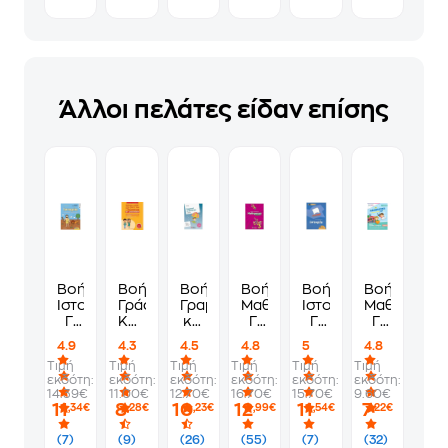
Άλλοι πελάτες είδαν επίσης
Βοήθημα
Βοήθημα
Βοήθημα
Βοήθημα
Βοήθημα
Βοήθημα
Ιστορία
Γράφω
Γραμματική
Μαθηματικά
Ιστορία
Μαθηματικ
Γ'
Καλά
και
Γ'
Γ'
Γ'
Δημοτικού
Στο
συντακτικό
Δημοτικού
Δημοτικού
Δημοτικού
4.9
4.3
4.5
4.8
5
4.8
Τεστ
Γ'
Τιμή
Τιμή
Τιμή
Τιμή
Τιμή
Τιμή
Της
Δημοτικού
εκδότη:
εκδότη:
εκδότη:
εκδότη:
εκδότη:
εκδότη:
Γλώσσας
14.39€
11.00€
12.70€
16.70€
15.70€
9.60€
ΣΤ'
11
8
10
12
11
7
,34€
,28€
,23€
,99€
,54€
,22€
Δημοτικού
(7)
(9)
(26)
(55)
(7)
(32)