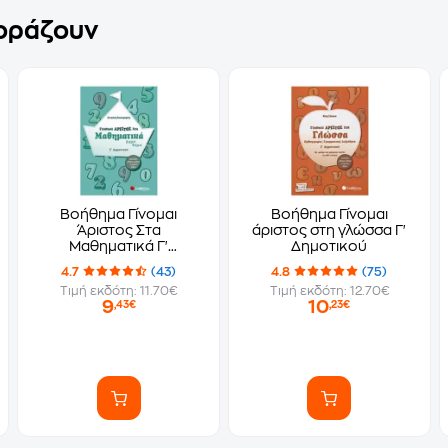
γοράζουν
Βοήθημα Γίνομαι
Βοήθημα Γίνομαι
Άριστος Στα
άριστος στη γλώσσα Γ'
Μαθηματικά Γ'
Δημοτικού
Δημοτικού
4.7
(43)
4.8
(75)
Τιμή εκδότη: 11.70€
Τιμή εκδότη: 12.70€
9
10
,43€
,23€