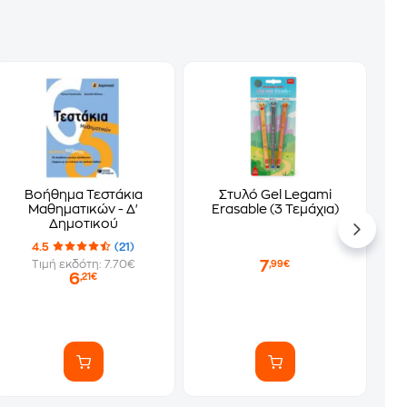
Βοήθημα Τεστάκια
Στυλό Gel Legami
Μαθηματικών - Δ'
Erasable (3 Τεμάχια)
Δημοτικού
4.5
(21)
7
Τιμή εκδότη: 7.70€
,99€
6
,21€