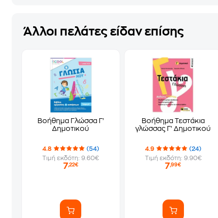
Άλλοι πελάτες είδαν επίσης
Βοήθημα Γλώσσα Γ'
Βοήθημα Τεστάκια
Δημοτικού
γλώσσας Γ' Δημοτικού
4.8
(54)
4.9
(24)
Τιμή εκδότη: 9.60€
Τιμή εκδότη: 9.90€
7
7
,22€
,99€