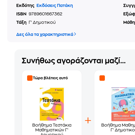
Εκδότης
Εκδόσεις Πατάκη
Συγγ
ISBN
9789601667362
Εξώ
Τάξη
Γ' Δημοτικού
Μάθ
Δες όλα τα χαρακτηριστικά
Συνήθως αγοράζονται μαζί...
Τώρα βλέπεις αυτό
Βοήθημα Τεστάκια
Βοήθημα Μαθημ
Μαθηματικών Γ'
Γ' Δημοτικ
Δημοτικού