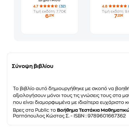
4.7
(32)
4.8
Τιμή εκδότη: 7.70€
Τιμή εκδότη: 9
6
7
,21€
,22€
Σύνοψη βιβλίου
To βιβλίο αυτό δημιουργήθηκε με σκοπό να βοηθή
αξιολογήσουν μόνοι τους τις γνώσεις τους στα μα
που είναι διαμορφωμένα με ιδιαίτερα ευχάριστο κα
Βρες στα Public το
Βοήθημα Τεστάκια Μαθηματικών
Ραπτόπουλος Κώστας Σ. - ISBN : 9789601667362