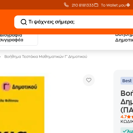
210 8181333
Το Wallet μου
Βοήθημ
Βιογραφία
20 € Public επιστροφή
Δωρεάν Μεταφορικ
συγγραφέα
Δημοτι
με Snappi
με Public+ Delivery
Βοήθημα Τεστάκια Μαθηματικών Γ' Δημοτικού
Best 
Βοή
Δημ
(Π
4.7
ΚΩΔΙ
Άμ