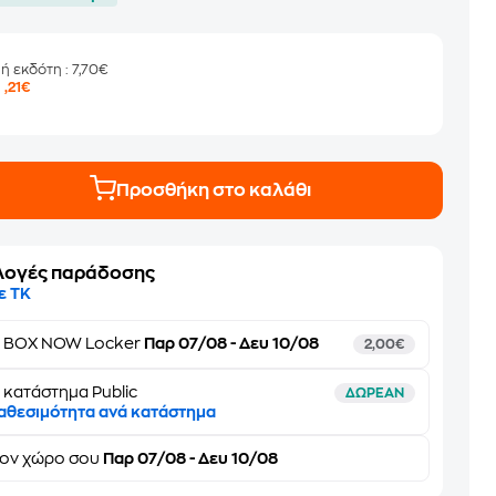
μή εκδότη
: 7,70€
6
,21€
Προσθήκη στο καλάθι
λογές παράδοσης
ε ΤΚ
ε
BOX NOW Locker
Παρ 07/08 - Δευ 10/08
2,00€
 κατάστημα Public
ΔΩΡΕΑΝ
αθεσιμότητα ανά κατάστημα
τον
χώρο σου
Παρ 07/08 - Δευ 10/08