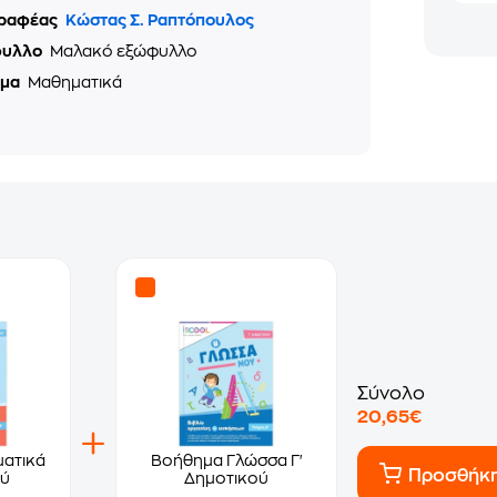
ραφέας
Κώστας Σ. Ραπτόπουλος
φυλλο
Μαλακό εξώφυλλο
ημα
Μαθηματικά
Σύνολο
20,65€
ατικά
Βοήθημα Γλώσσα Γ'
Προσθήκ
ού
Δημοτικού