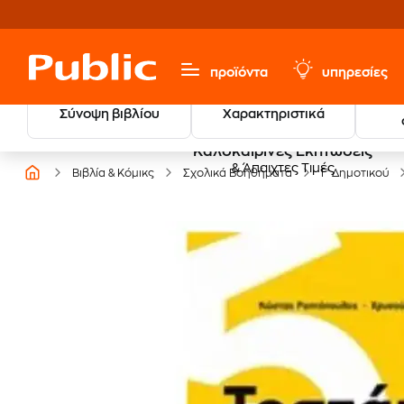
προϊόντα
υπηρεσίες
Σύνοψη βιβλίου
Χαρακτηριστικά
Καλοκαιρινές Εκπτώσεις
& Άπαιχτες Τιμές
Βιβλία & Κόμικς
Σχολικά Βοηθήματα
Γ' Δημοτικού