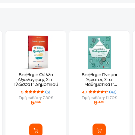
Βοήθημα Φύλλα
Βοήθημα Γίνομαι
Αξιολόγησης Στη
Άριστος Στα
Γλώσσα Γ' Δημοτικού
Μαθηματικά Γ'
Δημοτικού
5
(3)
4.7
(43)
Τιμή εκδότη: 7.80€
Τιμή εκδότη: 11.70€
5
9
,86€
,43€