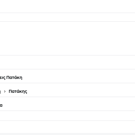
ις Πατάκη
η
Πατάκης
α