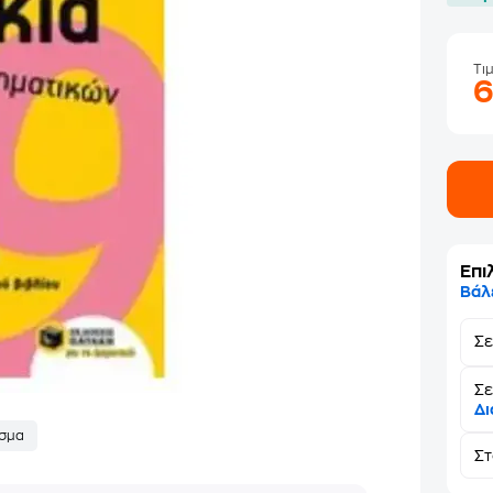
Τι
Επι
Βάλ
Σ
Σε
Δι
σμα
Σ