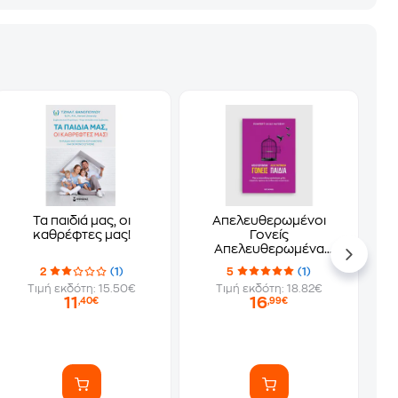
Τα παιδιά μας, οι
Απελευθερωμένοι
καθρέφτες μας!
Γονείς
Απελευθερωμένα
Παιδιά
2
(1)
5
(1)
Τιμή εκδότη: 15.50€
Τιμή εκδότη: 18.82€
11
16
,40€
,99€