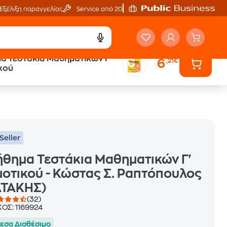
Εξέλιξη παραγγελίας
Service από 20'
α Τεστάκια Μαθηματικών Γ'
6
,21€
ά
Έλα στον κόσμο
κού
των ηχητικών βιβλίων
Seller
θημα Τεστάκια Μαθηματικών Γ'
οτικού - Κώστας Σ. Ραπτόπουλος
ΑΤΑΚΗΣ)
(32)
ΚΟΣ:
1169924
εσα Διαθέσιμο