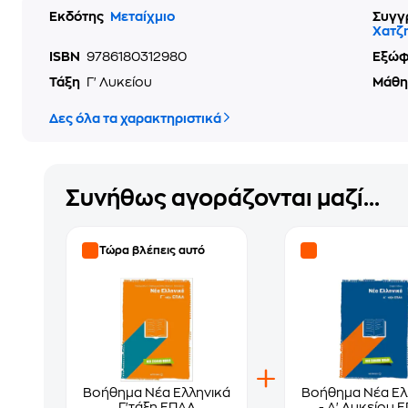
Εκδότης
Μεταίχμιο
Συγγ
Χατζ
ISBN
9786180312980
Εξώ
Τάξη
Γ' Λυκείου
Μάθ
Δες όλα τα χαρακτηριστικά
Συνήθως αγοράζονται μαζί...
Τώρα βλέπεις αυτό
Βοήθημα Νέα Ελληνικά
Βοήθημα Νέα Ελ
Γ'τάξη ΕΠΑΛ
- Α' Λυκείου 