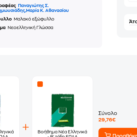
ραφέας
Παναγιώτης Σ.
ημωυσιάδης,Μαρία Κ. Αθανασίου
φυλλο
Μαλακό εξώφυλλο
Άτο
ημα
Νεοελληνική Γλώσσα
Σύνολο
29,76€
ληνικά
Βοήθημα Νέα Ελληνικά
Προσθήκ
ΕΠΑΛ
- Β' τάξη ΕΠΑΛ