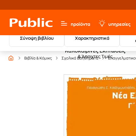
προϊόντα
υπηρεσίες
Σύνοψη βιβλίου
Χαρακτηριστικά
Καλοκαιρινές Εκπτώσεις
& Άπαιχτες Τιμές
Βιβλία & Κόμικς
Σχολικά Βοηθήματα
Επαγγελματικο