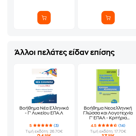
Άλλοι πελάτες είδαν επίσης
Βοήθημα Νέα Ελληνικά
Βοήθημα Νεοελληνική
- Γ' Λυκείου ΕΠΑ.Λ
Γλώσσα και Λογοτεχνία
Γ' ΕΠΑΛ - Κριτήρια
Αξιολόγησης
5
(3)
4.5
(14)
Τιμή εκδότη: 26.70€
Τιμή εκδότη: 17.70€
,99€
,99€