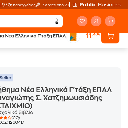
Εξέλιξη παραγγελίας
Service από 20'
11
,40€
α Νέα Ελληνικά Γ'τάξη ΕΠΑΛ
ά
Έλα στον κόσμο
των ηχητικών βιβλίων
Seller
θημα Νέα Ελληνικά Γ'τάξη ΕΠΑΛ
αναγιώτης Σ. Χατζημωυσιάδης
ΕΤΑΙΧΜΙΟ)
σχολικό βιβλίο
(20)
ΚΟΣ:
1260417