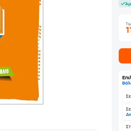
Άμ
Τι
1
Επι
Βάλ
Σ
Σε
Δι
Σ