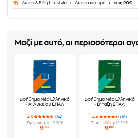
Δώρα & Είδη Lifestyle
Δώρα ανά τιμή
έως 20€
Μαζί με αυτό, οι περισσότεροι α
Βοήθημα Νέα Ελληνικά
Βοήθημα Νέα Ελληνικά
- Α' Λυκείου ΕΠΑΛ
- Β' τάξη ΕΠΑΛ
4.3
(34)
4.4
(15)
Τιμή εκδότη: 12.20€
Τιμή εκδότη: 12.20€
9
9
,18€
,18€