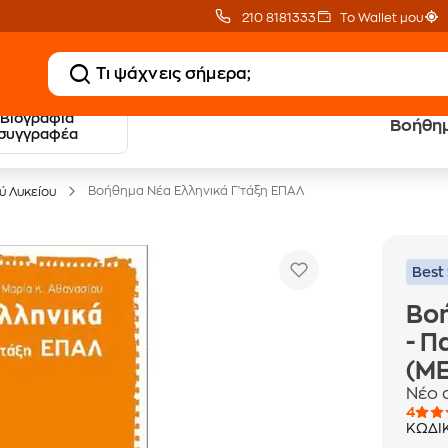
210 8181333
Το Wallet μου
Βιογραφία
Βοήθημ
20 € Public επιστροφή
Δωρεάν Μεταφορικ
συγγραφέα
με Snappi
με Public+ Delivery
Βοήθημα Νέα Ελληνικά Γ'τάξη ΕΠΑΛ
ύ Λυκείου
Best 
Βοή
- Π
(Μ
Νέο 
4
ΚΩΔΙ