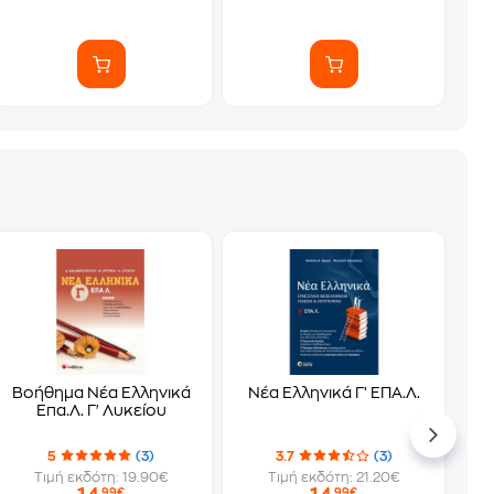
Βοήθημα Νέα Ελληνικά
Νέα Ελληνικά Γʹ ΕΠΑ.Λ.
Επα.Λ. Γ' Λυκείου
5
(3)
3.7
(3)
Τιμή εκδότη: 19.90€
Τιμή εκδότη: 21.20€
,99€
,99€