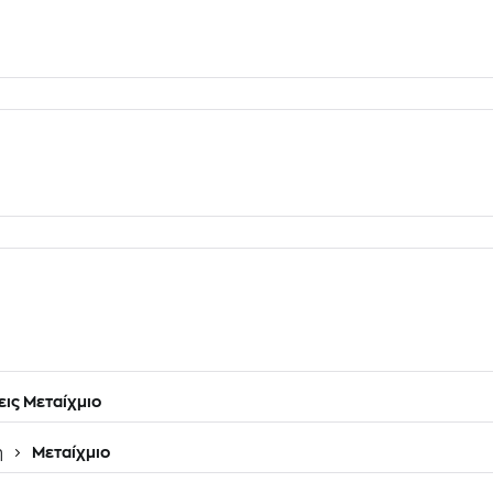
ις Μεταίχμιο
η
Μεταίχμιο