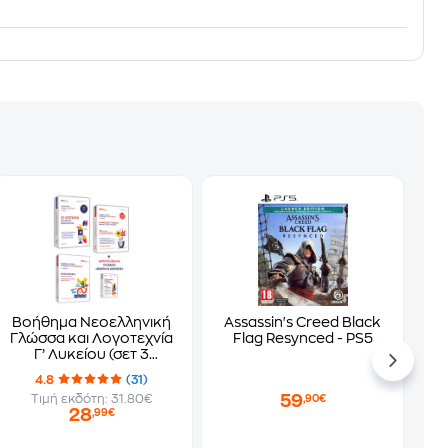
Βοήθημα Νεοελληνική
Assassin's Creed Black
Γλώσσα και Λογοτεχνία
Flag Resynced - PS5
Γ’ Λυκείου (σετ 3
βιβλίων, έκδοση 2026)
4.8
(31)
59
Τιμή εκδότη: 31.80€
,90€
28
,99€