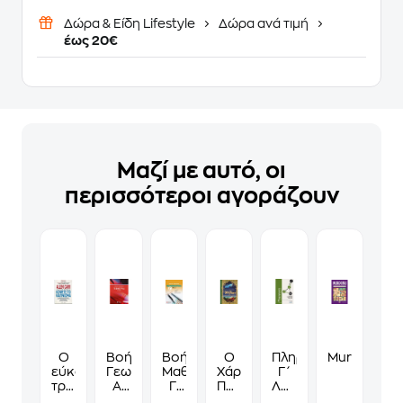
Δώρα & Είδη Lifestyle
Δώρα ανά τιμή
έως 20€
Μαζί με αυτό, οι
περισσότεροι αγοράζουν
Ο
Βοήθημα
Βοήθημα
Ο
Πληροφορική
Murdoku
εύκολος
Γεωμετρία
Μαθηματικά
Χάρι
Γ΄
τρόπος
Α'
Γ'
Πότερ
Λυκείου
να
Λυκείου
Λυκείου
και
-