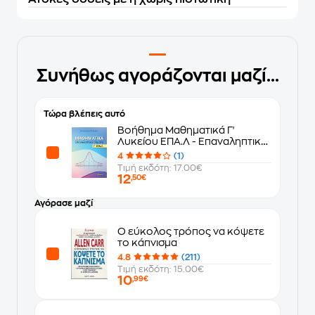
Συνήθως αγοράζονται μαζί...
Τώρα βλέπεις αυτό
Βοήθημα Μαθηματικά Γ'
Λυκείου ΕΠΑ.Λ - Επαναληπτικά
θέματα
4
(1)
Τιμή εκδότη: 17.00€
12
,50€
Αγόρασε μαζί
Ο εύκολος τρόπος να κόψετε
το κάπνισμα
4.8
(211)
Τιμή εκδότη: 15.00€
10
,99€