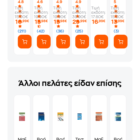
4.8
4.6
4.9
4.9
5
κόψετε
Επα.Λ
η
Οδηγός
Τιμή
Τιμή
Τιμή
Τιμή
Τιμή
Τιμή
το
κάμαρα
επανάληψης
εκδότη:
εκδότη:
εκδότη:
εκδότη:
εκδότη:
εκδότη:
κάπνισμα
με
15.00€
19.90€
19.90€
39.90€
17.80€
15.50€
τα
10
15
15
29
16
13
,99€
,98€
,98€
,99€
,99€
,99€
μυστικά
(211)
(42)
(36)
(25)
(3)
Άλλοι πελάτες είδαν επίσης
Μαθηματικοί
Βοήθημα
Βοήθημα
Τεστ
Μαθηματικά
Βοήθημα