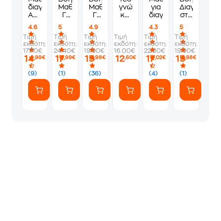
διαγωνισμοί-
Μαθηματικά
Μαθηματικά
γνώσεων
για
Διαγωνισμοί
Ασκήσεις,
Γ'
Γ'
και
διαγωνισμούς
στα
συνοπτική
Επαγγελματικού
Λυκείου
δεξιοτήτων
Μαθηματικ
4.6
5
4.9
4.3
5
θεωρία
Λυκείου
Επα.Λ
Β &
Τιμή
Τιμή
Τιμή
Τιμή
Τιμή
Τιμή
Γ
εκδότη:
εκδότη:
εκδότη:
εκδότη:
εκδότη:
εκδότη:
Λυκείου
17.70€
24.40€
19.90€
16.00€
22.80€
19.90€
14
17
15
12
17
15
,99€
,99€
,98€
,60€
,02€
,98€
(9)
(1)
(36)
(4)
(1)