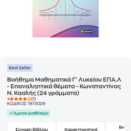
Best Seller
Βοήθημα Μαθηματικά Γ' Λυκείου ΕΠΑ.Λ
- Επαναληπτικά θέματα - Κωνσταντίνος
Ν. Κασλής (24 γράμματα)
4
(1)
ΚΩΔΙΚΟΣ:
1873029
Άμεσα Διαθέσιμο
Βιογ
Σύνοψη βιβλίου
Χαρακτηριστικά