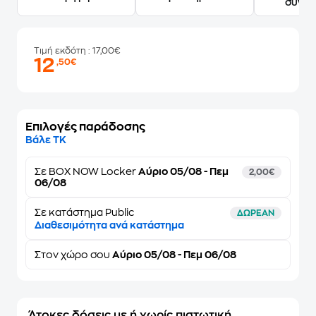
συγγ
Τιμή εκδότη
: 17,00€
12
,50€
Επιλογές παράδοσης
Βάλε ΤΚ
Σε
BOX NOW Locker
Αύριο 05/08 - Πεμ
2,00€
06/08
Σε κατάστημα Public
ΔΩΡΕΑΝ
Διαθεσιμότητα ανά κατάστημα
Στον
χώρο σου
Αύριο 05/08 - Πεμ 06/08
Άτοκες δόσεις με ή χωρίς πιστωτική