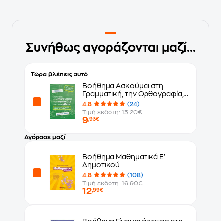
Συνήθως αγοράζονται μαζί...
Τώρα βλέπεις αυτό
Βοήθημα Ασκούμαι στη
Γραμματική, την Ορθογραφία,
και την Έκθεση Ε' Δημοτικού
4.8
(24)
Τιμή εκδότη: 13.20€
9
,93€
Αγόρασε μαζί
Βοήθημα Μαθηματικά Ε'
Δημοτικού
4.8
(108)
Τιμή εκδότη: 16.90€
12
,99€
Βοήθημα Γίνομαι άριστος στη