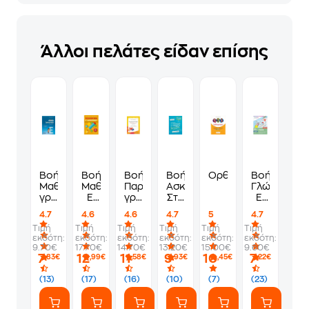
Άλλοι πελάτες είδαν επίσης
Βοήθημα
Βοήθημα
Βοήθημα
Βοήθημα
Ορθογραφώ!
Βοήθημα
Μαθαίνω
Μαθηματικά
Παραγωγή
Ασκούμαι
Γλώσσα
γρήγορα
Ε'
γραπτού
Στη
Ε'
και
Δημοτικού
λόγου
Γραμματική,
Δημοτικού
4.7
4.6
4.6
4.7
5
4.7
σωστά
Ε'
Την
Τιμή
Τιμή
Τιμή
Τιμή
Τιμή
Τιμή
ορθογραφία
Δημοτικού
Ορθογραφία,
εκδότη:
εκδότη:
εκδότη:
εκδότη:
εκδότη:
εκδότη:
Ε'
Και
9.70€
17.70€
14.70€
13.20€
15.00€
9.60€
δημοτικού
Την
7
12
11
9
10
7
,83€
,99€
,58€
,93€
,45€
,22€
Έκθεση.
Γλώσσα
(13)
(17)
(16)
(10)
(7)
(23)
ΣT'
Δημοτικού