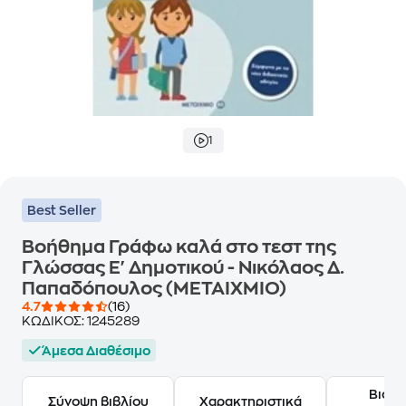
1
Best Seller
Βοήθημα Γράφω καλά στο τεστ της
Γλώσσας Ε' Δημοτικού - Νικόλαος Δ.
Παπαδόπουλος (ΜΕΤΑΙΧΜΙΟ)
4.7
(16)
ΚΩΔΙΚΟΣ:
1245289
Άμεσα Διαθέσιμο
Βιογ
Σύνοψη βιβλίου
Χαρακτηριστικά