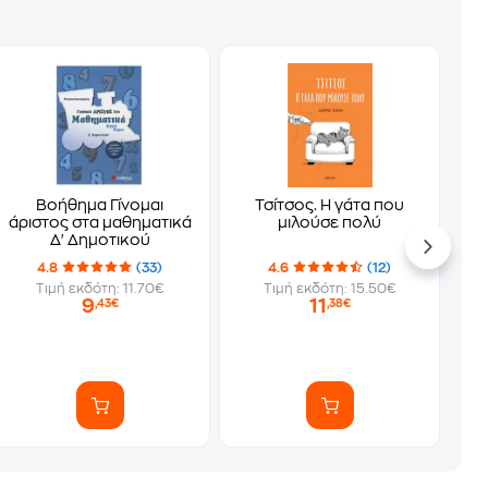
Βοήθημα Γίνομαι
Τσίτσος. Η γάτα που
άριστος στα μαθηματικά
μιλούσε πολύ
Δ' Δημοτικού
4.8
(33)
4.6
(12)
Τιμή εκδότη: 11.70€
Τιμή εκδότη: 15.50€
9
11
,43€
,38€