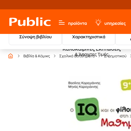
προϊόντα
υπηρεσίες
Σύνοψη βιβλίου
Χαρακτηριστικά
Καλοκαιρινές Εκπτώσεις
& Άπαιχτες Τιμές
Βιβλία & Κόμικς
Σχολικά Βοηθήματα
Δ' Δημοτικού