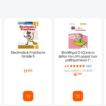
Decimals & Fractions
Βοήθημα Ο IQ και οι
Grade 5
φίλοι του στη χώρα των
μαθηματικών Γ'
Δημοτικού
4.8
(10)
11
Τιμή εκδότη: 10.90€
,99€
8
,79€