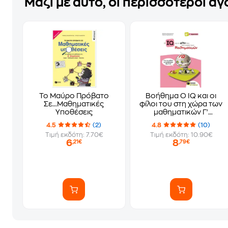
Μαζί με αυτό, οι περισσότεροι α
Το Μαύρο Πρόβατο
Βοήθημα Ο IQ και οι
Σε...Μαθηματικές
φίλοι του στη χώρα των
Υποθέσεις
μαθηματικών Γ'
Δημοτικού
4.5
(2)
4.8
(10)
Τιμή εκδότη: 7.70€
Τιμή εκδότη: 10.90€
6
8
,21€
,79€