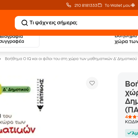
210 8181333
Το Wallet μου
Βοήθημα Ο
Βιογραφία
20 € Public επιστροφή
Δωρεάν Μεταφορικ
συγγραφέα
χώρα των
με Snappi
με Public+ Delivery
Βοήθημα Ο IQ και οι φίλοι του στη χώρα των μαθηματικών Δ' Δημοτικού
Βοή
χώρ
Δημ
(Π
4
ΚΩΔΙ
Άμ