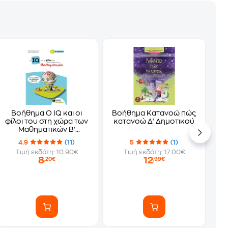
Βοήθημα Ο IQ και οι
Βοήθημα Κατανοώ πώς
φίλοι του στη χώρα των
κατανοώ Δ' Δημοτικού
Μαθηματικών Β'
Δημοτικού
4.9
(11)
5
(1)
Τιμή εκδότη: 10.90€
Τιμή εκδότη: 17.00€
8
12
,20€
,99€