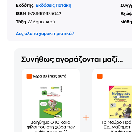
Εκδότης
Εκδόσεις Πατάκη
Συγγ
ISBN
9789601673042
Εξώ
Τάξη
Δ' Δημοτικού
Μάθ
Δες όλα τα χαρακτηριστικά
Συνήθως αγοράζονται μαζί...
Τώρα βλέπεις αυτό
Βοήθημα Ο IQ και οι
Το Μαύρο Πρό
φίλοι του στη χώρα των
Σε...Μαθηματ
μαθηματικών Δ'
Υποθέσει