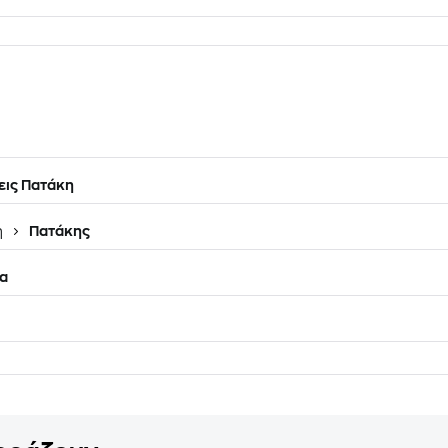
ις Πατάκη
η
Πατάκης
α