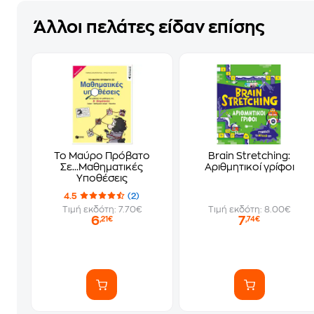
Άλλοι πελάτες είδαν επίσης
Το Μαύρο Πρόβατο
Brain Stretching:
Σε...Μαθηματικές
Αριθμητικοί γρίφοι
Υποθέσεις
4.5
(2)
Τιμή εκδότη: 7.70€
Τιμή εκδότη: 8.00€
6
7
,21€
,74€