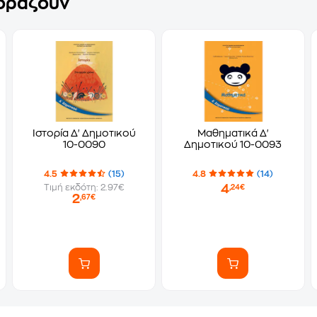
γοράζουν
Ιστορία Δ' Δημοτικού
Μαθηματικά Δ'
10-0090
Δημοτικού 10-0093
4.5
(15)
4.8
(14)
4
Τιμή εκδότη: 2.97€
,24€
2
,67€