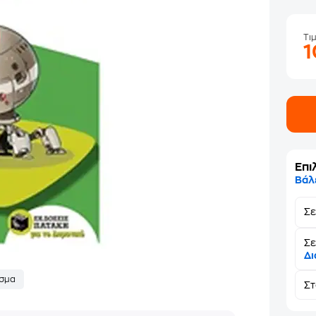
Τι
Επι
Βάλ
Σ
Σε
Δι
σμα
Σ