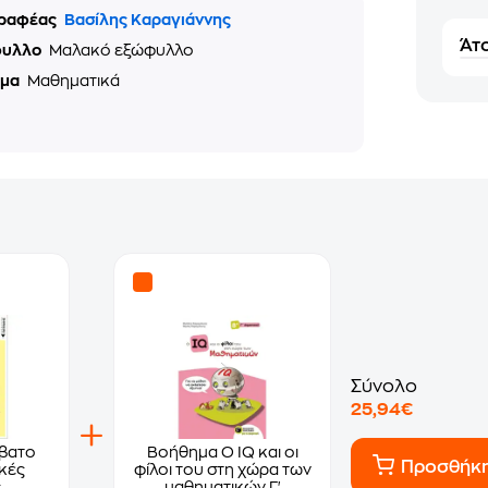
ραφέας
Βασίλης Καραγιάννης
Άτο
φυλλο
Μαλακό εξώφυλλο
ημα
Μαθηματικά
Σύνολο
25,94€
βατο
Βοήθημα Ο IQ και οι
Προσθήκ
ικές
φίλοι του στη χώρα των
ς
μαθηματικών Γ'