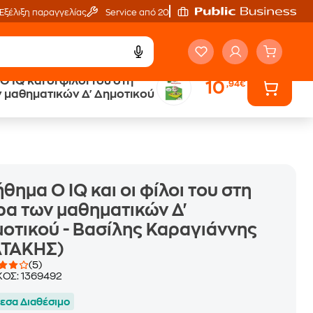
Εξέλιξη παραγγελίας
Service από 20'
 IQ και οι φίλοι του στη
10
,94€
ά
Έλα στον κόσμο
 μαθηματικών Δ' Δημοτικού
των ηχητικών βιβλίων
θημα Ο IQ και οι φίλοι του στη
α των μαθηματικών Δ'
οτικού - Βασίλης Καραγιάννης
ΑΤΑΚΗΣ)
(5)
ΚΟΣ:
1369492
εσα Διαθέσιμο