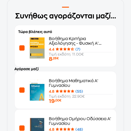
Συνήθως αγοράζονται μαζί...
Τώρα βλέπεις αυτό
Βοήθημα Κριτήρια
Αξιολόγησης - Φυσική Α'
Γυμνασίου
4.4
(7)
Τιμή εκδότη: 11.00€
8
,28€
Αγόρασε μαζί
Βοήθημα Μαθηματικά Α'
Γυμνασίου
4.8
(55)
Τιμή εκδότη: 22.90€
19
,00€
Βοήθημα Ομήρου Οδύσσεια Α'
Γυμνασίου
4.8
(48)