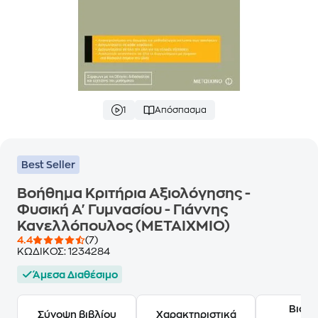
1
Απόσπασμα
Best Seller
Βοήθημα Κριτήρια Αξιολόγησης -
Φυσική Α' Γυμνασίου - Γιάννης
Κανελλόπουλος (ΜΕΤΑΙΧΜΙΟ)
4.4
(7)
ΚΩΔΙΚΟΣ:
1234284
Άμεσα Διαθέσιμο
Βιογ
Σύνοψη βιβλίου
Χαρακτηριστικά