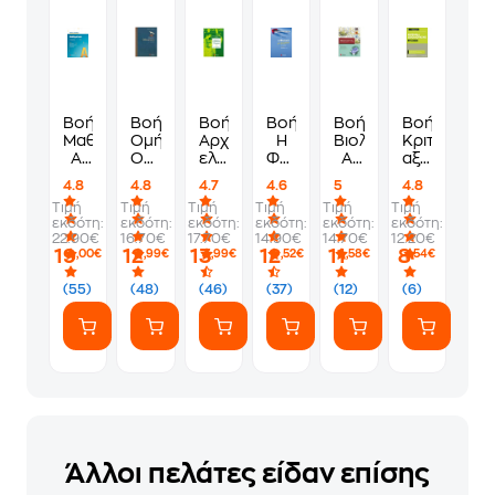
Βοήθημα
Βοήθημα
Βοήθημα
Βοήθημα
Βοήθημα
Βοήθημα
Μαθηματικά
Ομήρου
Αρχαία
Η
Βιολογία
Κριτήρια
Α'
Οδύσσεια
ελληνική
Φυσική
Α'
αξιολόγηση
Γυμνασίου
Α'
γλώσσα
Με
Γυμνασίου
Γ'
4.8
4.8
4.7
4.6
5
4.8
Γυμνασίου
Α'
Πειράματα
Γυμνασίου
Τιμή
Τιμή
Τιμή
Τιμή
Τιμή
Τιμή
Γυμνασίου
Α'
-
εκδότη:
εκδότη:
εκδότη:
εκδότη:
εκδότη:
εκδότη:
Γυμνασίου
Φυσική
22.90€
16.70€
17.70€
14.90€
14.70€
12.20€
19
12
13
12
11
8
,00€
,99€
,99€
,52€
,58€
,54€
(55)
(48)
(46)
(37)
(12)
(6)
Άλλοι πελάτες είδαν επίσης