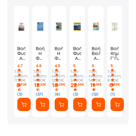
Βοήθημα
Βοήθημα
Βοήθημα
Βοήθημα
Βοήθημα
Βοήθημα
Φυσική
Η
Η
Φυσική
Βιολογία
Χημεία
Α'
Φυσική
Φυσική
Α΄
Α'
Γ'Γυμνασίο
Γυμνασίου
Με
με
Γυμνασίου
Γυμνασίου
4.7
4.6
4.5
5
5
5
και
Πειράματα
Πειράματα
Τιμή
Τιμή
Τιμή
Τιμή
Τιμή
Τιμή
22
Α'
Α'
εκδότη:
εκδότη:
εκδότη:
εκδότη:
εκδότη:
εκδότη:
κριτήρια
Γυμνασίου
Γυμνασίου
11.56€
14.90€
12.50€
24.90€
14.70€
8.50€
αξιολόγησης
8
12
10
22
11
6
,70€
,52€
,08€
,99€
,58€
,86€
(3)
(37)
(6)
(3)
(12)
(1)