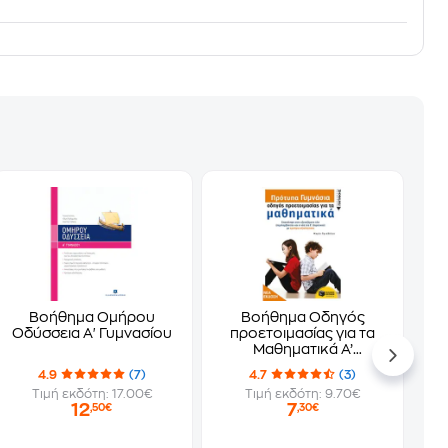
Βοήθημα Ομήρου
Βοήθημα Οδηγός
Οδύσσεια Α' Γυμνασίου
προετοιμασίας για τα
Μαθηματικά Α’
Γυμνασίου
4.9
(7)
4.7
(3)
Τιμή εκδότη: 17.00€
Τιμή εκδότη: 9.70€
12
7
,50€
,30€