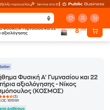
Εξέλιξη παραγγελίας
Service από 20'
 Φυσική Α' Γυμνασίου και 22
8
,70€
ά
Έλα στον κόσμο
α αξιολόγησης
των ηχητικών βιβλίων
Seller
θημα Φυσική Α' Γυμνασίου και 22
τήρια αξιολόγησης - Νίκος
σμόπουλος (ΚΟΣΜΟΣ)
(3)
ΚΟΣ:
1615191
εσα Διαθέσιμο