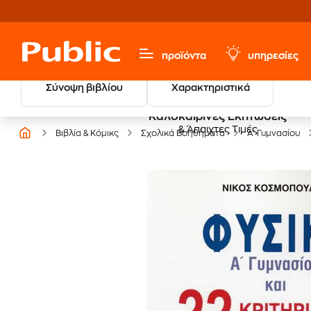
προϊόντα
υπηρεσίες
Σύνοψη βιβλίου
Χαρακτηριστικά
Καλοκαιρινές Εκπτώσεις
& Άπαιχτες Τιμές
Βιβλία & Κόμικς
Σχολικά Βοηθήματα
Α' Γυμνασίου