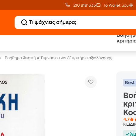
210 8181333
Το Wallet μου
Βοήθημα
20 € Public επιστροφή
Δωρεάν Μεταφορικ
κριτήρι
με Snappi
με Public+ Delivery
Βοήθημα Φυσική Α' Γυμνασίου και 22 κριτήρια αξιολόγησης
Best 
Βοή
κρι
Κο
4.7
ΚΩΔΙ
Άμ