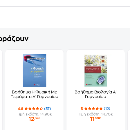
γοράζουν
Βοήθημα Η Φυσική Με
Βοήθημα Βιολογία Α'
Πειράματα Α' Γυμνασίου
Γυμνασίου
4.6
(37)
5
(12)
Τιμή εκδότη: 14.90€
Τιμή εκδότη: 14.70€
12
11
,52€
,58€