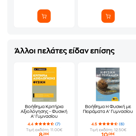
Άλλοι πελάτες είδαν επίσης
Βοήθημα Κριτήρια
Βοήθημα Η Φυσική με
Αξιολόγησης - Φυσική
Πειράματα Α' Γυμνασίου
Α' Γυμνασίου
4.4
(7)
4.5
(6)
Τιμή εκδότη: 11.00€
Τιμή εκδότη: 12.50€
8
10
,28€
,08€