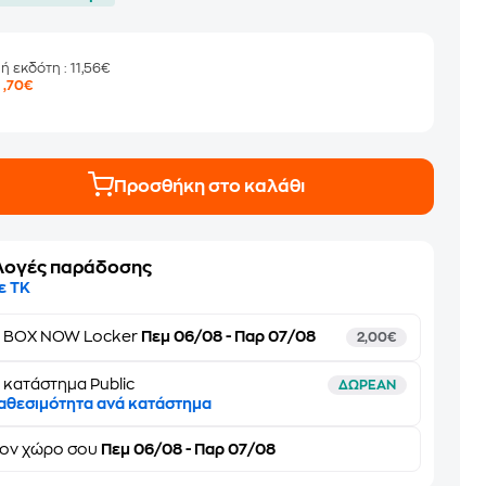
μή εκδότη
: 11,56€
8
,70€
Προσθήκη στο καλάθι
λογές παράδοσης
ε ΤΚ
ε
BOX NOW Locker
Πεμ 06/08 - Παρ 07/08
2,00€
 κατάστημα Public
ΔΩΡΕΑΝ
αθεσιμότητα ανά κατάστημα
τον
χώρο σου
Πεμ 06/08 - Παρ 07/08