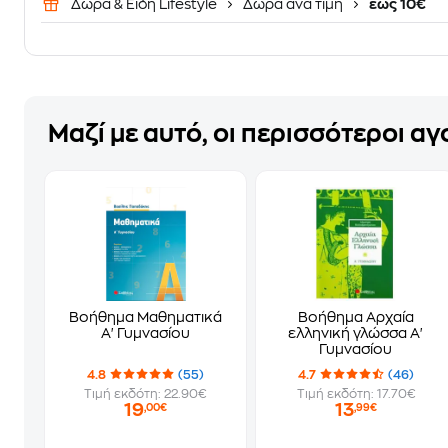
Δώρα & Είδη Lifestyle
Δώρα ανά τιμή
έως 10€
Μαζί με αυτό, οι περισσότεροι α
Βοήθημα Μαθηματικά
Βοήθημα Αρχαία
Α' Γυμνασίου
ελληνική γλώσσα Α'
Γυμνασίου
4.8
(55)
4.7
(46)
Τιμή εκδότη: 22.90€
Τιμή εκδότη: 17.70€
19
13
,00€
,99€