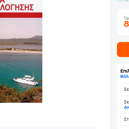
Τι
Επι
Βάλ
Σ
Σε
Δι
Σ