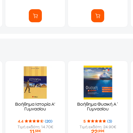
Βοήθημα Ιστορία Α'
Βοήθημα Φυσική Α΄
Γυμνασίου
Γυμνασίου
4.4
(20)
5
(3)
Τιμή εκδότη: 14.70€
Τιμή εκδότη: 24.90€
11
22
,58€
,99€