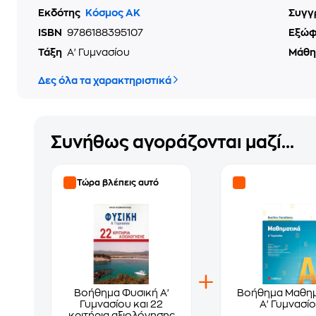
Εκδότης
Κόσμος ΑΚ
Συγγ
ISBN
9786188395107
Εξώ
Τάξη
Α' Γυμνασίου
Μάθ
Δες όλα τα χαρακτηριστικά
Συνήθως αγοράζονται μαζί...
Τώρα βλέπεις αυτό
Βοήθημα Φυσική Α'
Βοήθημα Μαθημ
Γυμνασίου και 22
Α' Γυμνασί
κριτήρια αξιολόγησης