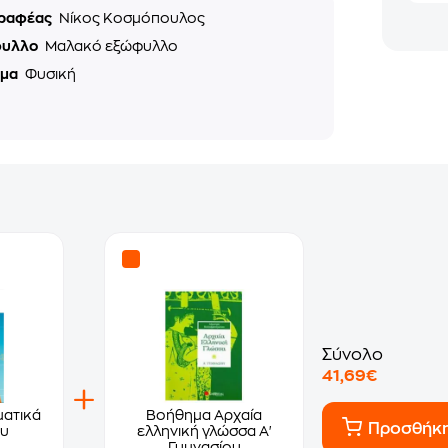
ραφέας
Νίκος Κοσμόπουλος
φυλλο
Μαλακό εξώφυλλο
ημα
Φυσική
Σύνολο
41,69€
ατικά
Βοήθημα Αρχαία
Προσθήκ
ου
ελληνική γλώσσα Α'
Γυμνασίου