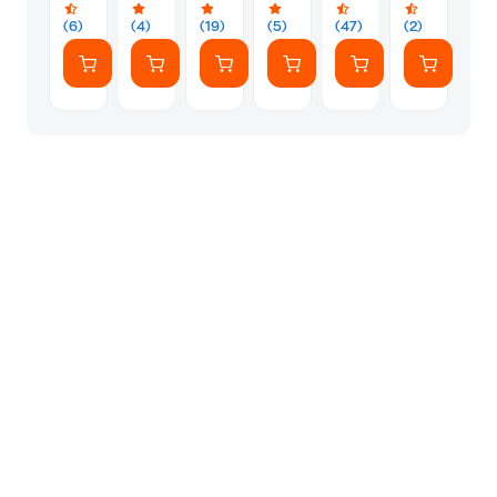
Την
παιδαγωγικ
Παιδαγωγική
της
(6)
(4)
(19)
(5)
(47)
(2)
Της
Σιγκαπούρη
Σιγκαπούρης
Α'
Δημοτικού