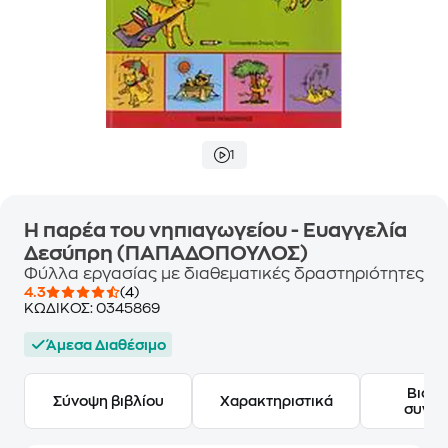
1
Η παρέα του νηπιαγωγείου - Ευαγγελία
Δεσύπρη (ΠΑΠΑΔΟΠΟΥΛΟΣ)
Φύλλα εργασίας με διαθεματικές δραστηριότητες
4.3
(4)
ΚΩΔΙΚΟΣ:
0345869
Άμεσα Διαθέσιμο
Βιογ
Σύνοψη βιβλίου
Χαρακτηριστικά
συγγ