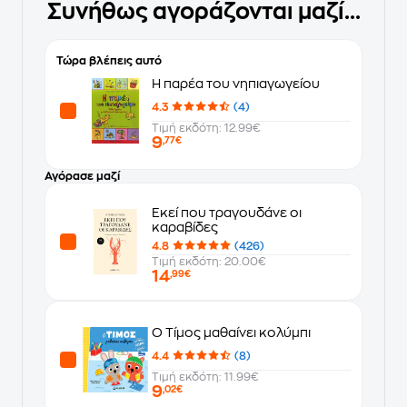
Συνήθως αγοράζονται μαζί...
Τώρα βλέπεις αυτό
Η παρέα του νηπιαγωγείου
4.3
(4)
Τιμή εκδότη: 12.99€
9
,77€
Αγόρασε μαζί
Εκεί που τραγουδάνε οι
καραβίδες
4.8
(426)
Τιμή εκδότη: 20.00€
14
,99€
O Τίμος μαθαίνει κολύμπι
4.4
(8)
Τιμή εκδότη: 11.99€
9
,02€