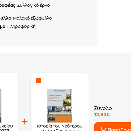
ραφέας
Συλλογικό έργο
φυλλο
Μαλακό εξώφυλλο
ημα
Πληροφορική
Σύνολο
12,82€
υκείου
Ιστορία του Νεότερου
Προσθήκ
-0273
και του Σύγχρονου