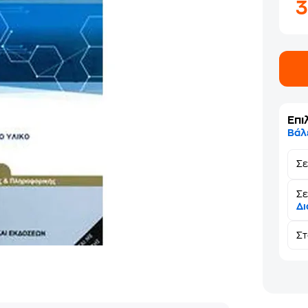
Επι
Βάλ
Σ
Σε
Δι
Σ