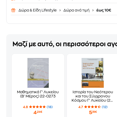
Δώρα & Είδη Lifestyle
Δώρα ανά τιμή
έως 10€
Μαζί με αυτό, οι περισσότεροι α
Μαθηματικά Γ' Λυκείου
Ιστορία του Νεότερου
(Β' Μέρος) 22-0273
και του Σύγχρονου
Κόσμου Γ' Λυκείου (22-
0081)
4.8
(18)
4.7
(12)
4
5
,24€
,19€