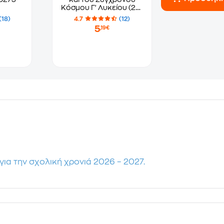
Κόσμου Γ' Λυκείου (22-
0081)
(18)
4.7
(12)
5
,19€
για την σχολική χρονιά 2026 – 2027.