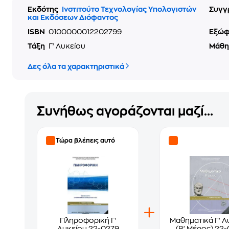
Εκδότης
Ινστιτούτο Τεχνολογίας Υπολογιστών
Συγγ
και Εκδόσεων Διόφαντος
ISBN
0100000012202799
Εξώ
Τάξη
Γ' Λυκείου
Μάθ
Δες όλα τα χαρακτηριστικά
Συνήθως αγοράζονται μαζί...
Τώρα βλέπεις αυτό
Πληροφορική Γ'
Μαθηματικά Γ' Λ
Λυκείου 22-0279
(Β' Μέρος) 22