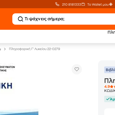
210 8181333
Το Wallet μου
Πλη
20 € Public επιστροφή
Δωρεάν Μεταφορικ
με Snappi
με Public+ Delivery
Πληροφορική Γ' Λυκείου 22-0279
υ
Βιβλ
Πλη
4.9
ΚΩΔΙ
Άμ