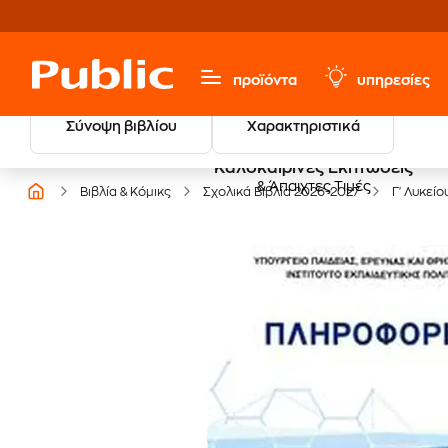
προϊόντα
υπηρεσίες
Σύνοψη βιβλίου
Χαρακτηριστικά
Καλοκαιρινές Εκπτώσεις
& Άπαιχτες Τιμές
Βιβλία & Κόμικς
Σχολικά Βιβλία 2026-2027
Γ' Λυκείο