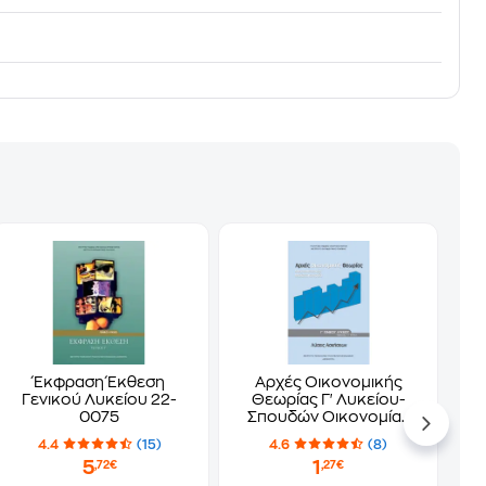
Έκφραση Έκθεση
Αρχές Οικονομικής
Γενικού Λυκείου 22-
Θεωρίας Γ' Λυκείου-
0075
Σπουδών Οικονομίας
Πληροφορικής, Λύσεις
4.4
(15)
4.6
(8)
Ασκήσεων 22-0128
5
1
,72€
,27€