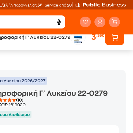
Εξέλιξη παραγγελίας
Service από 20'
3
,39€
ροφορική Γ' Λυκείου 22-0279
ά
Έλα στον κόσμο
των ηχητικών βιβλίων
ία Λυκείου 2026/2027
ροφορική Γ' Λυκείου 22-0279
(10)
ΚΟΣ:
1619920
εσα Διαθέσιμο