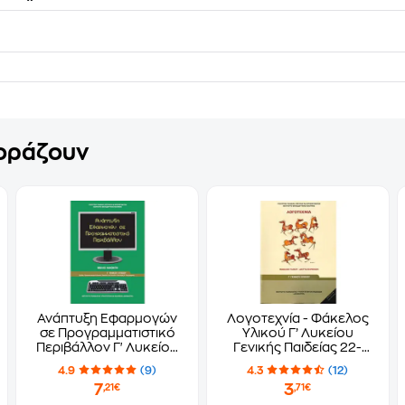
γοράζουν
Ανάπτυξη Εφαρμογών
Λογοτεχνία - Φάκελος
σε Προγραμματιστικό
Υλικού Γ’ Λυκείου
Περιβάλλον Γ' Λυκείου
Γενικής Παιδείας 22-
22-0275
0254
4.9
(9)
4.3
(12)
7
3
,21€
,71€