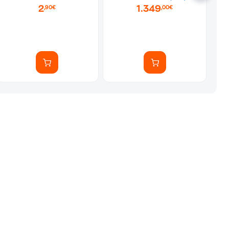
2
1.349
,90€
,00€