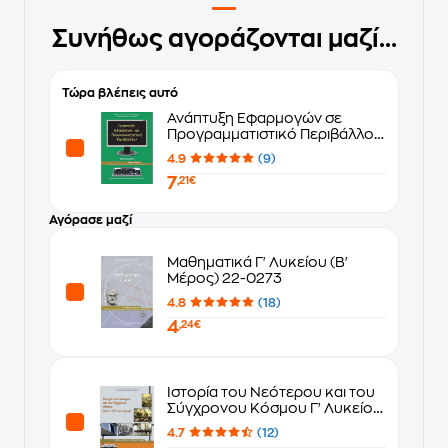
Συνήθως αγοράζονται μαζί...
Τώρα βλέπεις αυτό
Ανάπτυξη Εφαρμογών σε
Προγραμματιστικό Περιβάλλον
Γ' Λυκείου 22-0275
4.9
(9)
7
,21€
Αγόρασε μαζί
Μαθηματικά Γ' Λυκείου (Β'
Μέρος) 22-0273
4.8
(18)
4
,24€
Ιστορία του Νεότερου και του
Σύγχρονου Κόσμου Γ' Λυκείου
(22-0081)
4.7
(12)